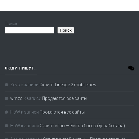
Поиск
Поиск
ЛЮДИ ПИШУТ…
Zevs
к записи
Скрипт Lineage 2 mobile new
wmzo
к записи
Продаются все сайты
HoW
к записи
Продаются все сайты
HoW
к записи
Скрипт игры — Битва богов (доработана)