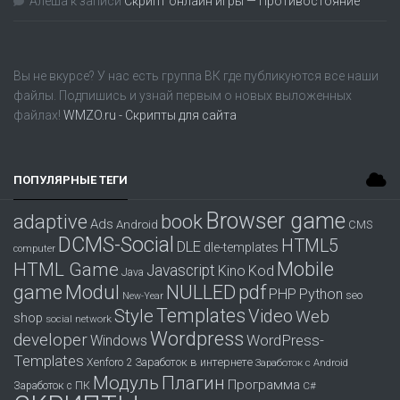
Алеша
к записи
Скрипт онлайн игры — Противостояние
Вы не вкурсе? У нас есть группа
ВК
где публикуются все наши
файлы. Подпишись и узнай первым о новых выложенных
файлах!
WMZO.ru - Скрипты для сайта
ПОПУЛЯРНЫЕ ТЕГИ
Browser game
adaptive
book
Ads
Android
CMS
DCMS-Social
HTML5
DLE
dle-templates
computer
Mobile
HTML Game
Javascript
Kino
Kod
Java
game
Modul
pdf
NULLED
PHP
Python
seo
New-Year
Templates
Style
Video
Web
shop
social network
Wordpress
developer
WordPress-
Windows
Templates
Заработок в интернете
Xenforo 2
Заработок с Android
Модуль
Плагин
Программа
Заработок с ПК
С#