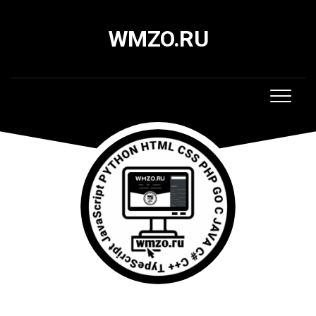
Skip
to
WMZO.RU
content