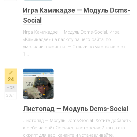
Игра Камикадзе — Модуль Dcms-
Social
Игра Камикадзе — Модуль Dcms-Social. Игра
«Камикадзе» на валюту вашего cайта, по
умолчанию монеты. — Ставки по умолчанию от
1...
24
НОЯ
2021
Листопад — Модуль Dcms-Social
Листопад — Модуль Dcms-Social. Хотите добавить
к себе на сайт Осеннее настроение? тогда этот
скрипт для вас, качайте и устанавливайте.