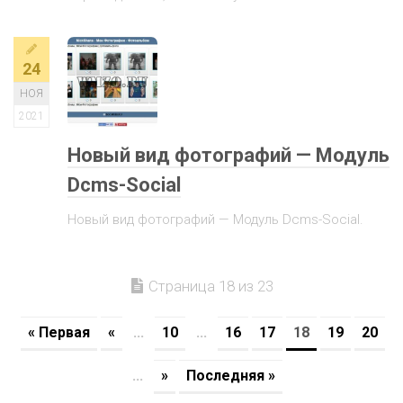
24
НОЯ
2021
Новый вид фотографий — Модуль
Dcms-Social
Новый вид фотографий — Модуль Dcms-Social.
Страница 18 из 23
« Первая
«
...
10
...
16
17
18
19
20
...
»
Последняя »