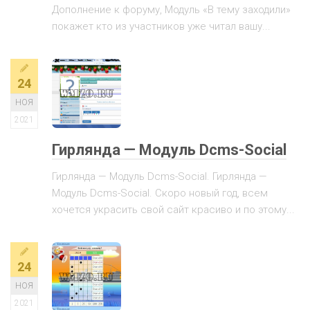
Дополнение к форуму, Модуль «В тему заходили»
покажет кто из участников уже читал вашу...
24
НОЯ
2021
Гирлянда — Модуль Dcms-Social
Гирлянда — Модуль Dcms-Social. Гирлянда —
Модуль Dcms-Social. Скоро новый год, всем
хочется украсить свой сайт красиво и по этому...
24
НОЯ
2021