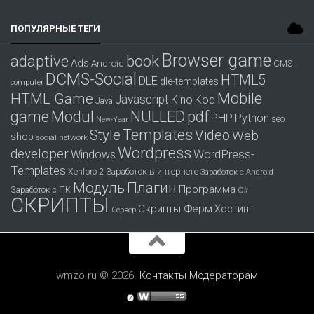
ПОПУЛЯРНЫЕ ТЕГИ
Browser game
adaptive
book
Ads
Android
CMS
DCMS-Social
HTML5
DLE
dle-templates
computer
Mobile
HTML Game
Javascript
Kino
Kod
Java
game
Modul
pdf
NULLED
PHP
Python
seo
New-Year
Templates
Style
Video
Web
shop
social network
Wordpress
developer
WordPress-
Windows
Templates
Заработок в интернете
Xenforo 2
Заработок с Android
Модуль
Плагин
Программа
Заработок с ПК
С#
СКРИПТЫ
Скрипты Ферм
Хостинг
Сервер
wmzo.ru © 2026.
Контакты
Модераторам