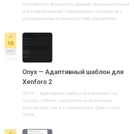
популярного форумного движка, предназначенная
для развёртывания современных сообществ с
расширенными возможностями управления...
10
ОКТ
2023
Onyx — Адаптивный шаблон для
Xenforo 2
ONYX — Адаптивный шаблон без внешних css
ссылок, отлично смотрится на мобильных
устройствах, так и с компьютера. Дамп стиля
ONYX,...