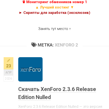
♛ Мониторинг обменников номер 1
▲ Лучший хостинг ▼
► Скрипты для заработка (эксклюзив)
Занять тут место ↑
МЕТКА:
XENFORO 2
23
АПР
2026
Скачать XenForo 2.3.6 Release
Edition Nulled
XenForo 2.3.6 Release Edition Nulled — это версия