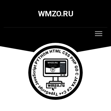
Skip
to
WMZO.RU
content