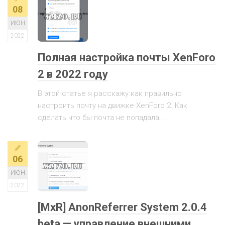
08
ИЮН
2022
Полная настройка почты XenForo
2 в 2022 году
В этой статье я расскажу как правильно
настроить почту на движке XenForo 2. Как
сделать что бы почта не попадала...
06
ИЮН
2022
[MxR] AnonReferrer System 2.0.4
beta — управление внешними