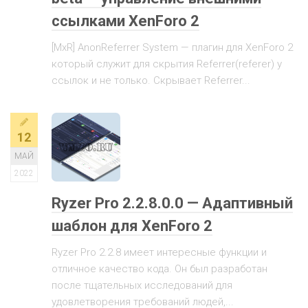
ссылками XenForo 2
[MxR] AnonReferrer System — плагин для XenForo 2
который служит для скрытия Referrer(referer) у
ссылок и не только. Скрывает Referrer...
12
МАЙ
2022
Ryzer Pro 2.2.8.0.0 — Адаптивный
шаблон для XenForo 2
Ryzer Pro 2.2.8 имеет интересные функции и
отличное качество кода. Он был разработан
после тщательных исследований для
удовлетворения требований людей,...