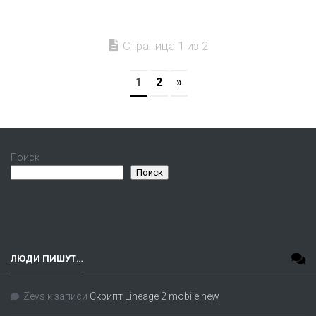
Страница 1 из 2
1
2
»
Поиск
Поиск
ЛЮДИ ПИШУТ…
Zevs
к записи
Скрипт Lineage 2 mobile new