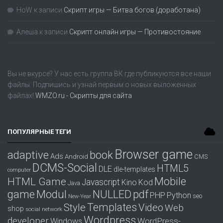
HoW
к записи
Скрипт игры — Битва богов (доработана)
Алеша
к записи
Скрипт онлайн игры — Противостояние
Вы не вкурсе? У нас есть группа
ВК
где публикуются все наши
файлы. Подпишись и узнай первым о новых выложенных
файлах!
WMZO.ru - Скрипты для сайта
ПОПУЛЯРНЫЕ ТЕГИ
Browser game
adaptive
book
Ads
Android
CMS
DCMS-Social
HTML5
DLE
dle-templates
computer
Mobile
HTML Game
Javascript
Kino
Kod
Java
game
Modul
pdf
NULLED
PHP
Python
seo
New-Year
Templates
Style
Video
Web
shop
social network
Wordpress
developer
WordPress-
Windows