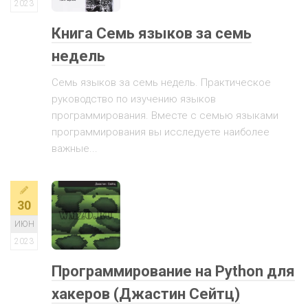
2023
Книга Семь языков за семь
недель
Семь языков за семь недель. Практическое
руководство по изучению языков
программирования. Вместе с семью языками
программирования вы исследуете наиболее
важные...
30
ИЮН
2023
Программирование на Python для
хакеров (Джастин Сейтц)