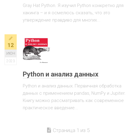
Gray Hat Python. Я изучил Python конкретно для
хакинга – и я осмелюсь сказать, что это
утверждение правдиво для многих...
12
ИЮН
2023
Python и анализ данных
Python и анализ данных: Первичная обработка
данных с применением pandas, NumPy и Jupiter.
Книгу можно рассматривать как современное
практическое введение...
Страница 1 из 5