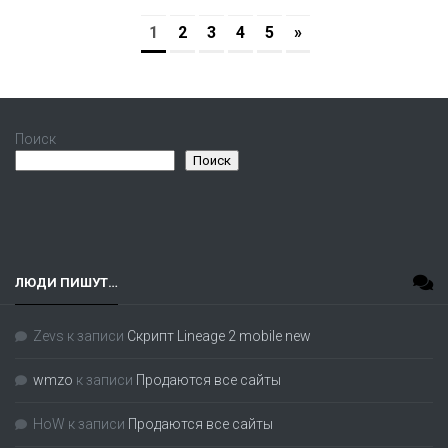
1
2
3
4
5
»
Поиск
Поиск
ЛЮДИ ПИШУТ…
Zevs
к записи
Скрипт Lineage 2 mobile new
wmzo
к записи
Продаются все сайты
HoW
к записи
Продаются все сайты