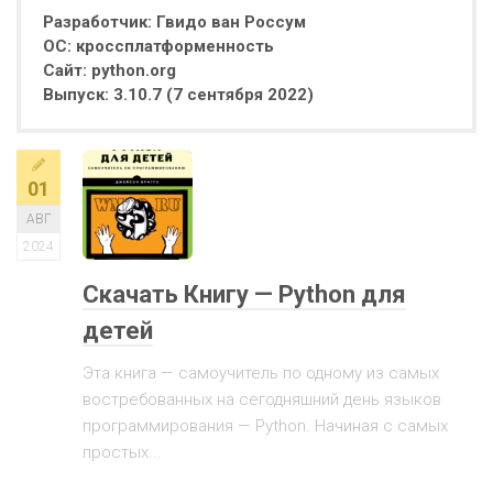
Разработчик: Гвидо ван Россум
ОС: кроссплатформенность
Сайт: python.org​
Выпуск: 3.10.7 (7 сентября 2022)
01
АВГ
2024
Скачать Книгу — Python для
детей
Эта книга — самоучитель по одному из самых
востребованных на сегодняшний день языков
программирования — Python. Начиная с самых
простых...