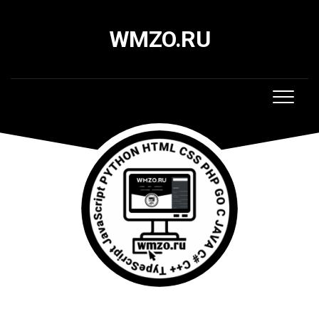
Skip
to
WMZO.RU
content