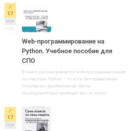
17
НОЯ
2023
Web-программирование на
Python. Учебное пособие для
СПО
В книге рассматривается web-программирование
на «чистом» Python – то есть без применения
популярных фреймворков. Автор
последовательно проведет вас по всем...
17
НОЯ