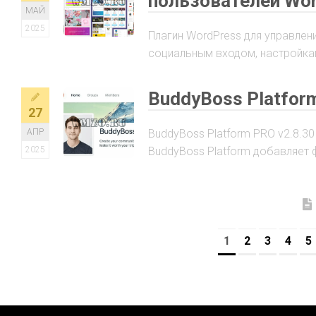
пользователей Wo
МАЙ
2025
Плагин WordPress для управлен
социальным входом, настройками
BuddyBoss Platfor
27
АПР
BuddyBoss Platform PRO v2.8.3
2025
BuddyBoss Platform добавляет 
1
2
3
4
5