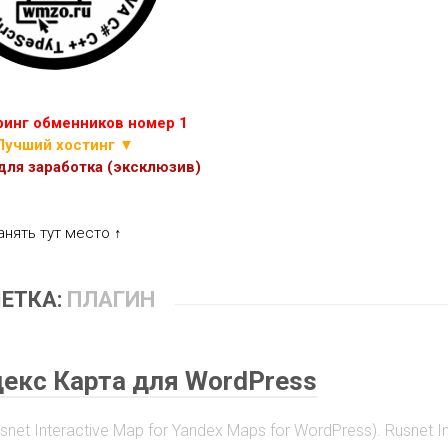
ИГР
ПРОЧИЕ
СКРИПТЫ
ЭКОНОМИЧЕСКИХ
ИГР
инг обменников номер 1
Лучший хостинг ▼
ля заработка (эксклюзив)
анять тут место ↑
ЕТКА:
ПЛАГИН
екс Карта для WordPress
et Interactive Map for Yandex Maps for WordPress). Rusnet In