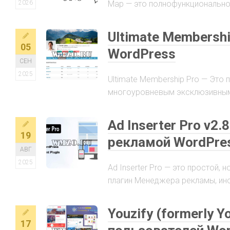
2026
Map — это полнофункциональное
Ultimate Membersh
05
WordPress
СЕН
2025
Ultimate Membership Pro — Это 
многоуровневым эксклюзивным 
Ad Inserter Pro v2
19
рекламой WordPre
АВГ
2025
Ad Inserter Pro — это простой,
плагин Менеджера рекламы, инст
Youzify (formerly 
17