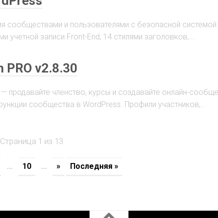
rdPress
ия сообществами и пользователями с безопасной системой 
 учетной записи Front-End, 14 стилями заголовков,...
m PRO v2.8.30
0 — продавайте членство, курсы и создавайте онлайн-сообще
функции сообщества в WordPress. Профили участников,...
Страница 1 из 13
...
10
...
»
Последняя »