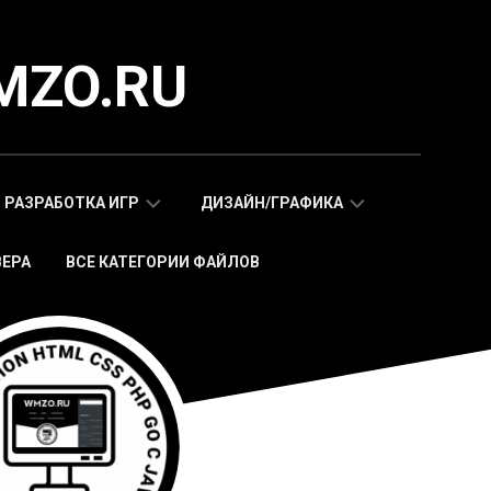
MZO.RU
РАЗРАБОТКА ИГР
ДИЗАЙН/ГРАФИКА
ВЕРА
ВСЕ КАТЕГОРИИ ФАЙЛОВ
СКРИПТЫ
АДАПТИВНЫЕ
WAP
HTML
МОБИЛЬНЫХ
ШАБЛОНЫ
ИГР
МОБИЛЬНЫЕ
HTML5
HTML5
ИГРЫ
ШАБЛОНЫ
СКРИПТЫ
ИКОНКИ
WEB
СТИКЕРЫ