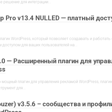
 решение для интеграции...
ip Pro v13.4 NULLED — платный дост
плагин WordPress, который позволяет создавать и работать 
доступом для ваших пользователей на...
.8.0 — Расширенный плагин для упра
ss
 но мощный плагин для управления рекламой WordPress, плаги
румент для...
Youzer) v3.5.6 – сообщества и профил