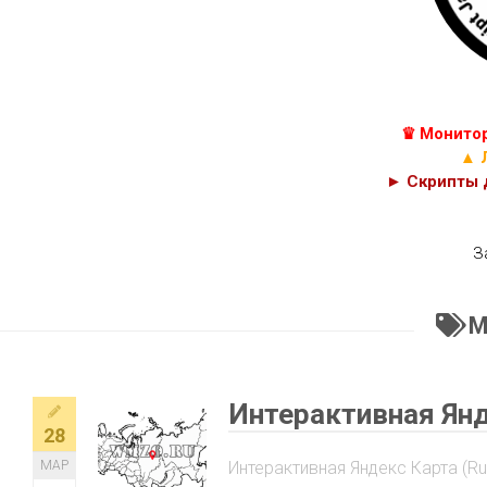
КУРСЫ
С++
JAVASCRIPT,
C#
HTML
И
C
PHP
♛ Монитор
КОДЫ
CSS
▲ 
► Скрипты д
З
М
Интерактивная Янд
28
МАР
Интерактивная Яндекс Карта (Rusn