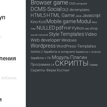
Browser game
CMS
computer
DCMS-Social
DLE
dle-templates
HTML Game
HTML5
Javascript
уп
Java
Mobile game
Modul
Kino
Kod
New-
pdf
NULLED
PHP
Python
shop
seo
Year
Templates
Style
Video
social network
с
Web developer
Windows
Wordpress
WordPress-Templates
Заработок в интернете
Xenforo 2
Заработок с Android
Модуль
Плагин
вления
Заработок с ПК
СКРИПТЫ
Программа
С#
Сервер
Скрипты Ферм
Хостинг
н AdSense,
и