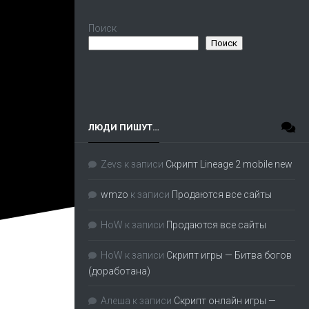
Поиск
Поиск
ЛЮДИ ПИШУТ…
Zevs
к записи
Скрипт Lineage 2 mobile new
wmzo
к записи
Продаются все сайты
HoW
к записи
Продаются все сайты
HoW
к записи
Скрипт игры — Битва богов
(доработана)
Алеша
к записи
Скрипт онлайн игры —