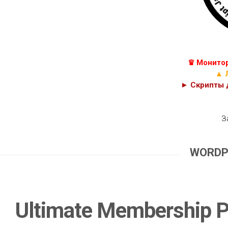
КУРСЫ
С++
JAVASCRIPT,
C#
HTML
И
C
PHP
♛ Монитор
КОДЫ
CSS
▲ 
► Скрипты д
З
WORDP
Ultimate Membership 