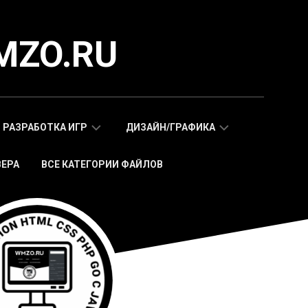
MZO.RU
РАЗРАБОТКА ИГР
ДИЗАЙН/ГРАФИКА
ВЕРА
ВСЕ КАТЕГОРИИ ФАЙЛОВ
СКРИПТЫ
АДАПТИВНЫЕ
WAP
HTML
МОБИЛЬНЫХ
ШАБЛОНЫ
ИГР
МОБИЛЬНЫЕ
HTML5
HTML5
ИГРЫ
ШАБЛОНЫ
СКРИПТЫ
ИКОНКИ
WEB
СТИКЕРЫ