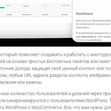
, который позволяет создавать и работать с многоу
й на основе простых бесплатных пакетов или пакет
точник дохода, защищая свой ценный контент или то
ории, любые URL-адреса, разделы контента, изображен
авления или замены.
нное количество пользователей и уровней через про
ели синхронизируются с пользователями WordPress. 
ть WordPress c WooCommerce. Все, что вам нужно дл