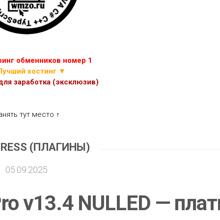
ИГР
ПРОЧИЕ
СКРИПТЫ
ЭКОНОМИЧЕСКИХ
ИГР
инг обменников номер 1
Лучший хостинг ▼
ля заработка (эксклюзив)
анять тут место ↑
RESS (ПЛАГИНЫ)
05.09.2025
Pro v13.4 NULLED — пла