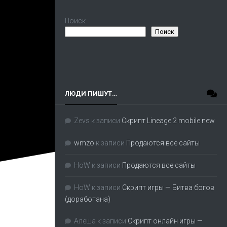
Поиск
Поиск
ЛЮДИ ПИШУТ…
Zevs
к записи
Скрипт Lineage 2 mobile new
wmzo
к записи
Продаются все сайты
HoW
к записи
Продаются все сайты
HoW
к записи
Скрипт игры — Битва богов
(доработана)
Алеша
к записи
Скрипт онлайн игры —