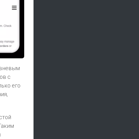
ровневым
ов с
лько его
ия,
стой
Таким
я