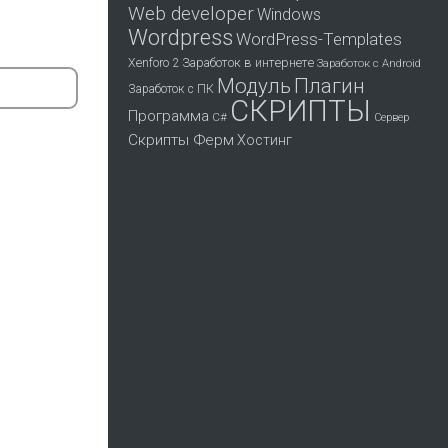
Web developer
Windows
Wordpress
WordPress-Templates
Заработок в интернете
Xenforo 2
Заработок с Android
Модуль
Плагин
Заработок с ПК
СКРИПТЫ
Программа
С#
Сервер
Скрипты Ферм
Хостинг