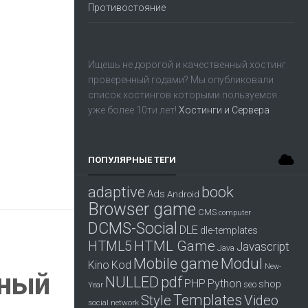
Противостояние
Ищешь не дорогой и качественный хостинг
проверенный годами? Мы опубликовали
список хостингов которыми пользуемся
уже более 10ти лет!
Хостинги и Сервера
ПОПУЛЯРНЫЕ ТЕГИ
adaptive
book
Ads
Android
Browser game
CMS
computer
DCMS-Social
DLE
dle-templates
HTML Game
HTML5
Javascript
Java
Mobile game
Modul
Kino
Kod
New-
тный
pdf
NULLED
PHP
Python
shop
seo
Year
Templates
Style
Video
social network