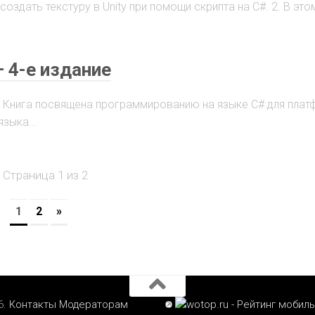
создать текстуру в Unity при помощи скрипта на C#. 2. В эт
— 4-е издание
ие. Книга посвящена программированию на языке C# для пла
языка...
Страница 1 из 2
1
2
»
6.
Контакты
Модераторам