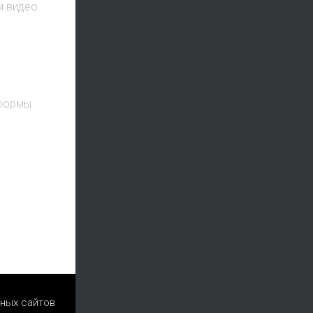
ом видео
тформы