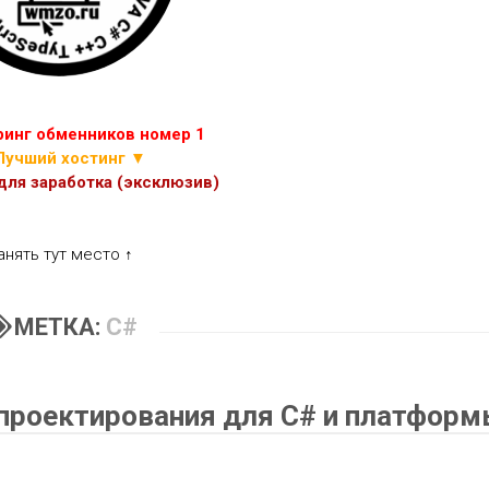
ИГР
ПРОЧИЕ
СКРИПТЫ
ЭКОНОМИЧЕСКИХ
ИГР
инг обменников номер 1
Лучший хостинг ▼
ля заработка (эксклюзив)
анять тут место ↑
МЕТКА:
С#
проектирования для C# и платформ