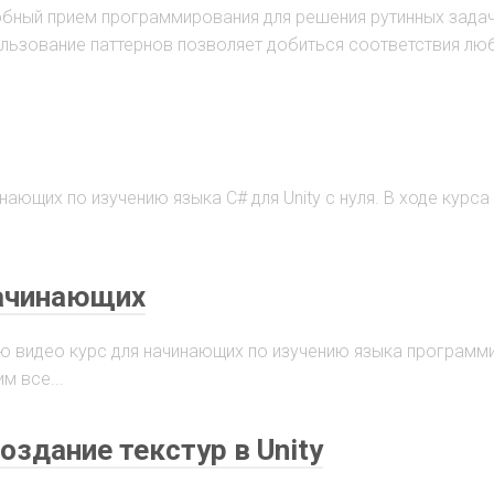
обный прием программирования для решения рутинных зада
ользование паттернов позволяет добиться соответствия л
ающих по изучению языка C# для Unity с нуля. В ходе курса
начинающих
 видео курс для начинающих по изучению языка программ
м все...
оздание текстур в Unity