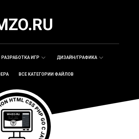
MZO.RU
РАЗРАБОТКА ИГР
ДИЗАЙН/ГРАФИКА
ВЕРА
ВСЕ КАТЕГОРИИ ФАЙЛОВ
СКРИПТЫ
АДАПТИВНЫЕ
WAP
HTML
МОБИЛЬНЫХ
ШАБЛОНЫ
ИГР
МОБИЛЬНЫЕ
HTML5
HTML5
ИГРЫ
ШАБЛОНЫ
СКРИПТЫ
ИКОНКИ
WEB
СТИКЕРЫ