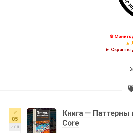
КУРСЫ
С++
JAVASCRIPT,
C#
HTML
И
C
PHP
♛ Монитор
КОДЫ
CSS
▲ 
► Скрипты д
З
Книга — Паттерны 
05
Core
ИЮЛ