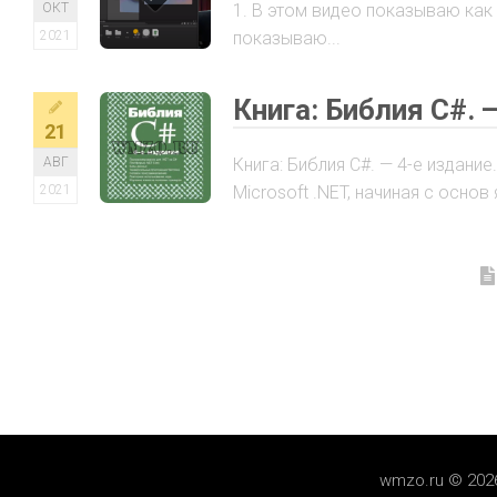
ОКТ
1. В этом видео показываю как 
2021
показываю...
Книга: Библия C#. 
21
АВГ
Книга: Библия C#. — 4-е издан
2021
Microsoft .NET, начиная с основ 
wmzo.ru © 202