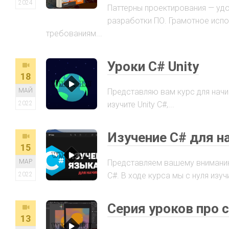
2024
Паттерны проектирования — уд
разработки ПО. Грамотное исп
требованиям...
Уроки C# Unity
18
МАЙ
Представляю вам курс для начин
2022
изучите Unity C#,...
Изучение C# для 
15
МАР
Представляем вашему вниманию
2022
C#. В ходе курса мы с нуля изучи
Серия уроков про с
13