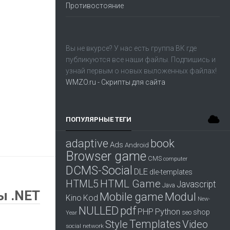
Противостояние
Вы не вкурсе? У нас есть группа
ВК
где
публикуются все наши файлы. Подпишись и
узнай первым о новых выложенных файлах!
WMZO.ru - Скрипты для сайта
ПОПУЛЯРНЫЕ ТЕГИ
adaptive
book
Ads
Android
Browser game
CMS
computer
DCMS-Social
DLE
dle-templates
HTML Game
HTML5
Javascript
Java
ы .NET
Mobile game
Modul
Kino
Kod
New-
pdf
NULLED
PHP
Python
shop
seo
Year
Templates
Style
Video
social network