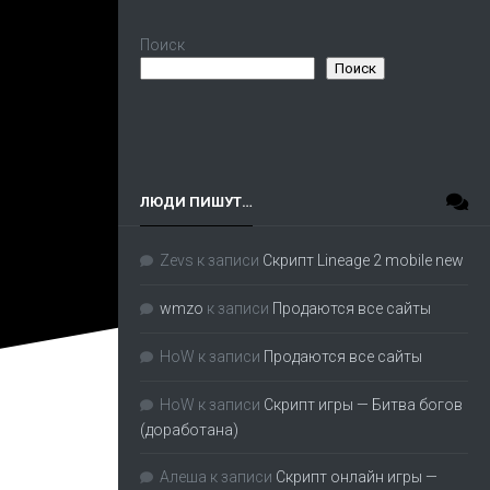
Поиск
Поиск
ЛЮДИ ПИШУТ…
Zevs
к записи
Скрипт Lineage 2 mobile new
wmzo
к записи
Продаются все сайты
HoW
к записи
Продаются все сайты
HoW
к записи
Скрипт игры — Битва богов
(доработана)
Алеша
к записи
Скрипт онлайн игры —