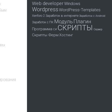
Web developer
Windows
ч
Wordpress
WordPress-Templates
юбым
Заработок в интернете
Xenforo 2
Заработок с Android
Модуль
Плагин
Заработок с ПК
СКРИПТЫ
Программа
С#
Сервер
Скрипты Ферм
Хостинг
 вы
ирования