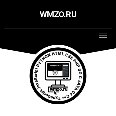
Skip
to
WMZO.RU
content