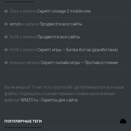
Zevs
к записи
Скрипт Lineage 2 mobile new
wmzo
к записи
Продаются все сайты
HoW
к записи
Продаются все сайты
HoW
к записи
Скрипт игры — Битва богов (доработана)
Алеша
к записи
Скрипт онлайн игры — Противостояние
Вы не вкурсе? У нас есть группа
ВК
где публикуются все наши
файлы. Подпишись и узнай первым о новых выложенных
файлах!
WMZO.ru - Скрипты для сайта
ПОПУЛЯРНЫЕ ТЕГИ