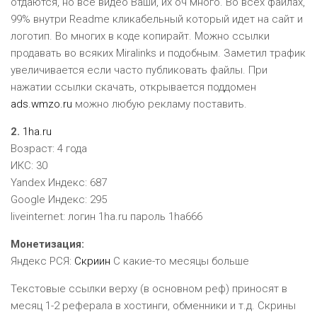
отдаются, но все видео Ваши, их оч много. Во всех файлах,
99% внутри Readme кликабельный который идет на сайт и
логотип. Во многих в коде копирайт. Можно ссылки
продавать во всяких Miralinks и подобным. Заметил трафик
увеличивается если часто публиковать файлы. При
нажатии ссылки скачать, открывается поддомен
ads.wmzo.ru
можно любую рекламу поставить.
2.
1ha.ru
Возраст: 4 года
ИКС: 30
Yandex Индекс: 687
Google Индекс: 295
liveinternet: логин 1ha.ru пароль 1ha666
Монетизация:
Яндекс PCЯ:
Скриин
С какие-то месяцы больше
Текстовые ссылки верху (в основном реф) приносят в
месяц 1-2 реферала в хостинги, обменники и т.д. Скрины