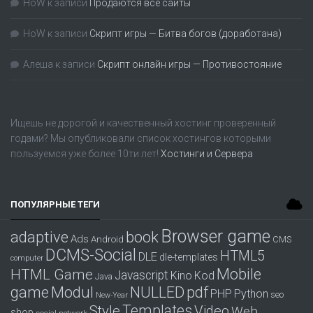
HoW
к записи
Продаются все сайты
HoW
к записи
Скрипт игры — Битва богов (доработана)
Алеша
к записи
Скрипт онлайн игры — Противостояние
Ищешь не дорогой и качественный хостинг проверенный
годами? Мы опубликовали список хостингов которыми
пользуемся уже более 10ти лет!
Хостинги и Сервера
ПОПУЛЯРНЫЕ ТЕГИ
Browser game
adaptive
book
Ads
Android
CMS
DCMS-Social
HTML5
DLE
dle-templates
computer
Mobile
HTML Game
Javascript
Kino
Kod
Java
game
Modul
pdf
NULLED
PHP
Python
seo
New-Year
Templates
Style
Video
Web
shop
social network