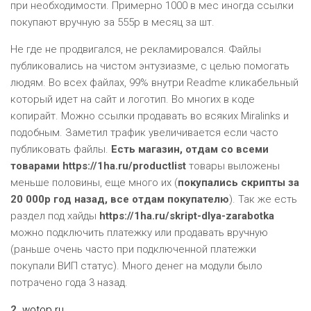
при необходимости. Примерно 1000 в мес иногда ссылки
покупают вручную за 555р в месяц за шт.
Не где не продвигался, не рекламировался. Файлы
публиковались на чистом энтузиазме, с целью помогать
людям. Во всех файлах, 99% внутри Readme кликабельный
который идет на сайт и логотип. Во многих в коде
копирайт. Можно ссылки продавать во всяких Miralinks и
подобным. Заметил трафик увеличивается если часто
публиковать файлы.
Есть магазин, отдам со всеми
товарами https://1ha.ru/productlist
товары выложены
меньше половины, еще много их (
покупались скрипты за
20 000р год назад, все отдам покупателю
). Так же есть
раздел под хайды
https://1ha.ru/skript-dlya-zarabotka
можно подключить платежку или продавать вручную
(раньше очень часто при подключенной платежки
покупали ВИП статус). Много денег на модули было
потрачено года 3 назад.
2.
wotop.ru