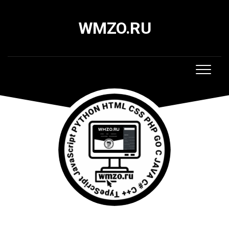
Skip
to
WMZO.RU
content