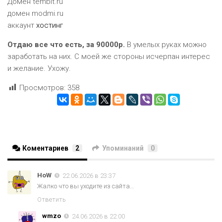
Домен tembit.ru
домен modmi.ru
аккаунт
хостинг
Отдаю все что есть, за 90000р.
В умелых руках можно
заработать на них. С моей же стороны исчерпан интерес
и желание. Ухожу.
Просмотров:
358
Коментариев
2
Упоминаний
0
HoW
22.06.2026 в 23:37
Жалко что вы уходите из сайта…
Ответить
wmzo
24.06.2026 в 22:00