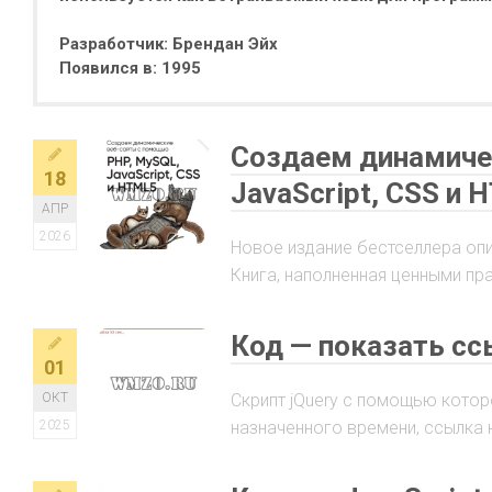
Разработчик: Брендан Эйх
Появился в: 1995
Создаем динамиче
18
JavaScript, CSS и 
АПР
2026
Новое издание бестселлера опи
Книга, наполненная ценными пр
Код — показать сс
01
ОКТ
Скрипт jQuery с помощью котор
2025
назначенного времени, ссылка н