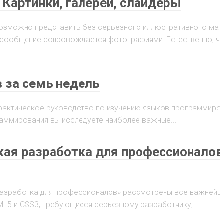
. Картинки, галереи, слайдеры
зможно представить без серьезного иллюстративного мат
 сообщение сопровождается фотографиями. Естественно, ч
 за семь недель
Практическое руководство по изучению языков программиро
аммирования вы исследуете наиболее важные...
ская разработка для профессионалов
я разработка для профессионалов» рассмотрены все важней
ML5 и CSS3, требующиеся серьезному разработчику,...