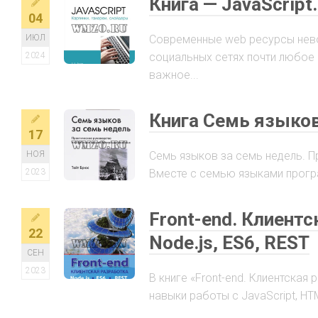
Книга — JavaScript
04
ИЮЛ
Современные web ресурсы нево
2024
социальных сетях почти любое
важное...
Книга Семь языков
17
НОЯ
Семь языков за семь недель. 
2023
Вместе с семью языками прогр
Front-end. Клиент
22
Node.js, ES6, REST
СЕН
2023
В книге «Front-end. Клиентска
навыки работы с JavaScript, HT