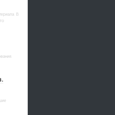
ериала. В
то
вания.
.
шие