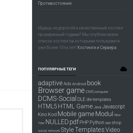
Противостояние
Ищешь не дорогой и качественный хостинг
проверенный годами? Мы опубликовали
список хостингов которыми пользуемся
уже более 10ти лет!
Хостинги и Сервера
ПОПУЛЯРНЫЕ ТЕГИ
adaptive
book
Ads
Android
Browser game
CMS
computer
DCMS-Social
DLE
dle-templates
HTML Game
HTML5
Javascript
Java
Mobile game
Modul
Kino
Kod
New-
pdf
NULLED
PHP
Python
shop
seo
Year
Templates
Style
Video
social network