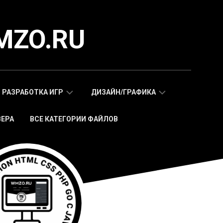
MZO.RU
РАЗРАБОТКА ИГР
ДИЗАЙН/ГРАФИКА
ВЕРА
ВСЕ КАТЕГОРИИ ФАЙЛОВ
СКРИПТЫ
АДАПТИВНЫЕ
WAP
HTML
МОБИЛЬНЫХ
ШАБЛОНЫ
ИГР
МОБИЛЬНЫЕ
HTML5
HTML5
ИГРЫ
ШАБЛОНЫ
СКРИПТЫ
ИКОНКИ
WEB
СТИКЕРЫ