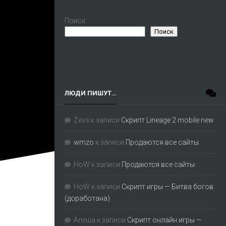
Поиск
Поиск
ЛЮДИ ПИШУТ…
Zevs
к записи
Скрипт Lineage 2 mobile new
wmzo
к записи
Продаются все сайты
HoW
к записи
Продаются все сайты
HoW
к записи
Скрипт игры — Битва богов
(доработана)
Алеша
к записи
Скрипт онлайн игры —