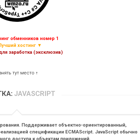
ИГР
ПРОЧИЕ
СКРИПТЫ
ЭКОНОМИЧЕСКИХ
ИГР
инг обменников номер 1
Лучший хостинг ▼
ля заработка (эксклюзив)
анять тут место ↑
ТКА:
JAVASCRIPT
ирования. Поддерживает объектно-ориентированный,
еализацией спецификации ECMAScript. JavaScript обычно
ного доступа к объектам приложений.