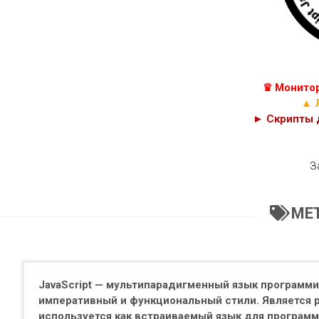
КУРСЫ
С++
JAVASCRIPT,
C#
HTML
И
C
PHP
♛ Монитор
КОДЫ
CSS
▲ 
► Скрипты д
З
МЕ
JavaScript — мультипарадигменный язык программ
императивный и функциональный стили. Является р
используется как встраиваемый язык для программ