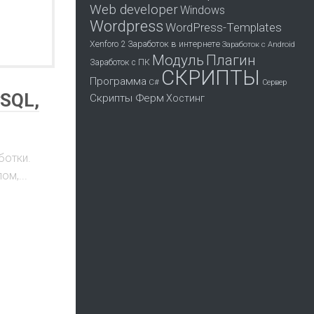
Web developer
Windows
Wordpress
WordPress-Templates
Заработок в интернете
Xenforo 2
Заработок с Android
Модуль
Плагин
Заработок с ПК
СКРИПТЫ
Программа
С#
Сервер
SQL,
Скрипты Ферм
Хостинг
ботки.
м,...