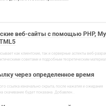
ские веб-сайты с помощью PHP, My
HTML5
сывает как клиентские, так и серверные аспекты веб-разра
актическими советами и подробным теоретическим материало
ылку через определенное время
ого ссылка изначально скрыта, после нажатия и ожидания
а скачивание будет показана. Добавлен...