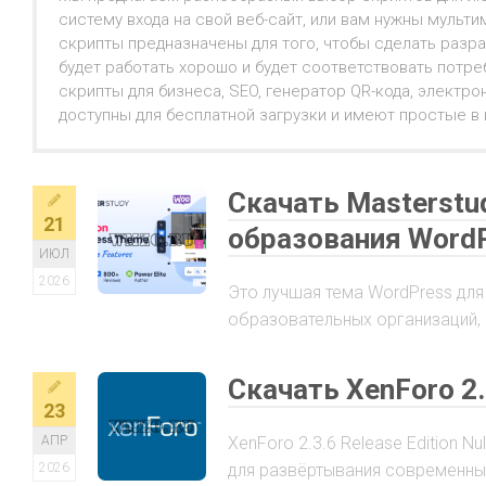
систему входа на свой веб-сайт, или вам нужны мульти
скрипты предназначены для того, чтобы сделать разра
будет работать хорошо и будет соответствовать потр
скрипты для бизнеса, SEO, генератор QR-кода, электр
доступны для бесплатной загрузки и имеют простые в
Скачать Masterstu
21
образования Word
ИЮЛ
2026
Это лучшая тема WordPress для
образовательных организаций, 
Скачать XenForo 2.3
23
АПР
XenForo 2.3.6 Release Edition 
2026
для развёртывания современны