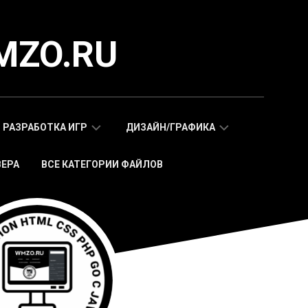
MZO.RU
РАЗРАБОТКА ИГР
ДИЗАЙН/ГРАФИКА
ВЕРА
ВСЕ КАТЕГОРИИ ФАЙЛОВ
СКРИПТЫ
АДАПТИВНЫЕ
WAP
HTML
МОБИЛЬНЫХ
ШАБЛОНЫ
ИГР
МОБИЛЬНЫЕ
HTML5
HTML5
ИГРЫ
ШАБЛОНЫ
СКРИПТЫ
ИКОНКИ
WEB
СТИКЕРЫ