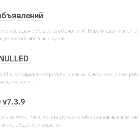
 объявлений
 даже хорошая CMS доска объявлений. Версия адаптивной C
 досок объявлений с кучей...
 NULLED
o Chat с поддержкой русского языка. Очень много настроек
и, полный и...
 v7.3.9
дуль на WordPress. Хотите улучшить обслуживание клиентов?
начать общение с вашего...