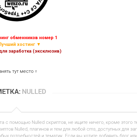
ИГР
ПРОЧИЕ
СКРИПТЫ
ЭКОНОМИЧЕСКИХ
ИГР
инг обменников номер 1
Лучший хостинг ▼
ля заработка (эксклюзив)
анять тут место ↑
МЕТКА:
NULLED
а с помощью Nulled скриптов, не ищите ничего, кроме этого т
иптов Nulled, плагинов и тем для любой cms, доступных для заг
ых потребностей и тематик. Если вы хотите добавить блог ил