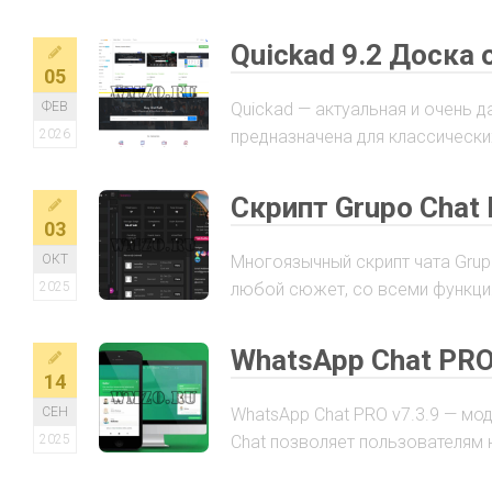
Quickad 9.2 Доска
05
ФЕВ
Quickad — актуальная и очень
2026
предназначена для классических
Скрипт Grupo Chat
03
ОКТ
Многоязычный скрипт чата Grup
2025
любой сюжет, со всеми функциям
WhatsApp Chat PRO
14
СЕН
WhatsApp Chat PRO v7.3.9 — мо
2025
Chat позволяет пользователям 