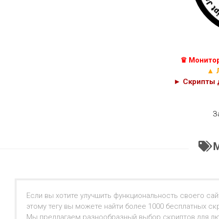
КУРСЫ
С++
JAVASCRIPT,
C#
HTML
И
C
PHP
♛ Монитор
КОДЫ
CSS
▲ 
► Скрипты д
З
Если вы хотите улучшить функциональность своего сайт
этому тегу вы можете найти более 1000 бесплатных скр
Мы предлагаем разнообразный выбор скриптов для люб