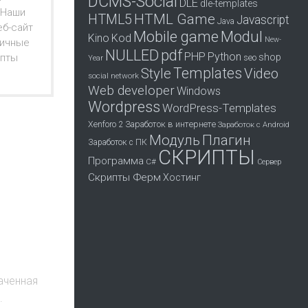
DCMS-Social
DLE
dle-templates
 Наши
HTML Game
HTML5
Javascript
Java
еб-сайт
Mobile game
Modul
Kino
Kod
New-
личные
pdf
NULLED
PHP
Python
shop
ипты
seo
Year
Templates
Style
Video
social network
Web developer
Windows
Wordpress
WordPress-Templates
Заработок в интернете
Xenforo 2
Заработок с Android
Модуль
Плагин
Заработок с ПК
СКРИПТЫ
Программа
С#
Сервер
Скрипты Ферм
Хостинг
наченная
.