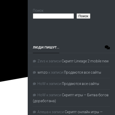
Поиск
Поиск
ЛЮДИ ПИШУТ…
Zevs
к записи
Скрипт Lineage 2 mobile new
wmzo
к записи
Продаются все сайты
HoW
к записи
Продаются все сайты
HoW
к записи
Скрипт игры — Битва богов
(доработана)
Алеша
к записи
Скрипт онлайн игры —