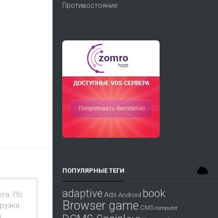
Противостояние
ПОПУЛЯРНЫЕ ТЕГИ
adaptive
book
ега. По
Ads
Android
Browser game
рузки.
CMS
computer
и