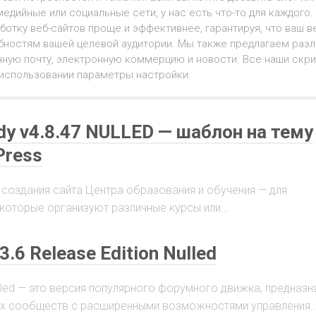
медийные или социальные сети, у нас есть что-то для каждого.
ботку веб-сайтов проще и эффективнее, гарантируя, что ваш в
ебностям вашей целевой аудитории. Мы также предлагаем раз
онную почту, электронную коммерцию и новости. Все наши скр
 использовании параметры настройки.
dy v4.8.47 NULLED — шаблон на тему
Press
 создания сайта Центра образования и обучения — для
которые организуют различные курсы или...
.6 Release Edition Nulled
Nulled — это версия популярного форумного движка, предназ
х сообществ с расширенными возможностями управления..