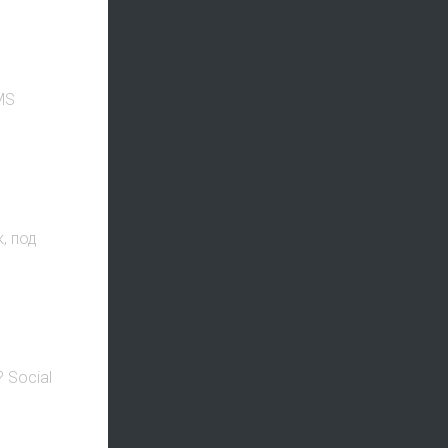
MS
, под
 Social