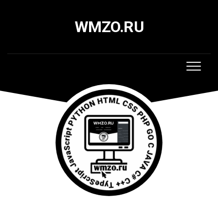
Skip
to
WMZO.RU
content