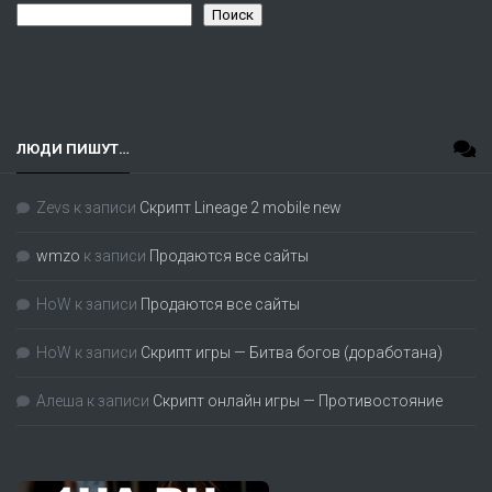
Поиск
ЛЮДИ ПИШУТ…
Zevs
к записи
Скрипт Lineage 2 mobile new
wmzo
к записи
Продаются все сайты
HoW
к записи
Продаются все сайты
HoW
к записи
Скрипт игры — Битва богов (доработана)
Алеша
к записи
Скрипт онлайн игры — Противостояние