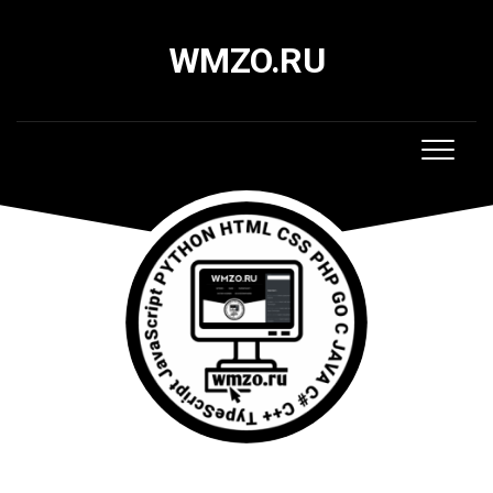
Skip
to
WMZO.RU
content