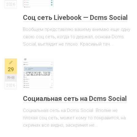
2026
Соц сеть Livebook — Dcms Social
Вообщем представляю вашему внимаю еще одну
свою соц сеть, когда то держал, основа Dcms
Social, выглядит не плохо. Красивый тач...
29
ЯНВ
2026
Социальная сеть на Dcms Social
Социальная сеть на Dcms Social. Вполне не
плохая соц сеть, может кому то понравится, на
скринах все видно, заскринил не...