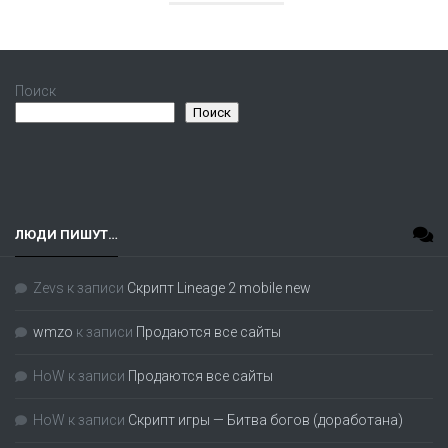
Поиск
Поиск
ЛЮДИ ПИШУТ…
Zevs
к записи
Скрипт Lineage 2 mobile new
wmzo
к записи
Продаются все сайты
HoW
к записи
Продаются все сайты
HoW
к записи
Скрипт игры — Битва богов (доработана)