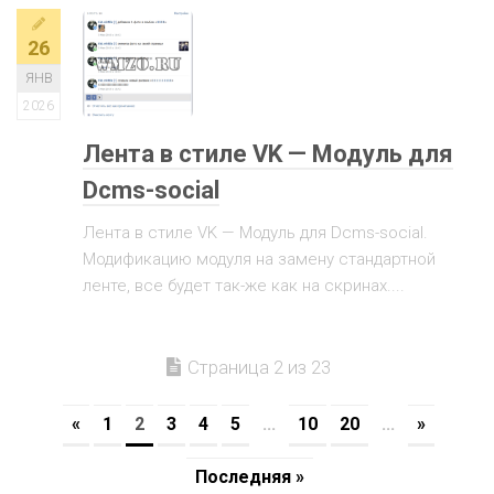
26
ЯНВ
2026
Лента в стиле VK — Модуль для
Dcms-social
Лента в стиле VK — Модуль для Dcms-social.
Модификацию модуля на замену стандартной
ленте, все будет так-же как на скринах....
Страница 2 из 23
«
1
2
3
4
5
...
10
20
...
»
Последняя »