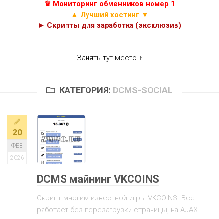
♛ Мониторинг обменников номер 1
▲ Лучший хостинг ▼
► Скрипты для заработка (эксклюзив)
Занять тут место ↑
КАТЕГОРИЯ:
DCMS-SOCIAL
20
ФЕВ
2026
DCMS майнинг VKCOINS
Скрипт многим известной игры VKCOINS. Все
работает без перезагрузки страницы, на AJAX.