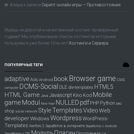
Алеша
к записи
Скрипт онлайн игры — Противостояние
Ищешь не дорогой и качественный хостинг проверенный
годами? Мы опубликовали список хостингов которыми
пользуемся уже более 10ти лет!
Хостинги и Сервера
ПОПУЛЯРНЫЕ ТЕГИ
Browser game
adaptive
book
Ads
Android
CMS
DCMS-Social
HTML5
DLE
dle-templates
computer
Mobile
HTML Game
Javascript
Kino
Kod
Java
game
Modul
pdf
NULLED
PHP
Python
seo
New-Year
Templates
Style
Video
Web
shop
social network
Wordpress
developer
WordPress-
Windows
Templates
Заработок в интернете
Xenforo 2
Заработок с Android
Модуль
Плагин
Программа
Заработок с ПК
С#