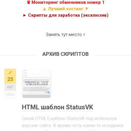
♛ Мониторинг обменников номер 1
▲ Лучший хостинг ▼
► Скрипты для заработка (эксклюзив)
Занять тут место ↑
АРХИВ СКРИПТОВ
25
АВГ
2024
HTML шаблон StatusVK
Синий HTML5 шаблон StatusVK под мобильную
версию сайта. В архиве есть какие-то исходники