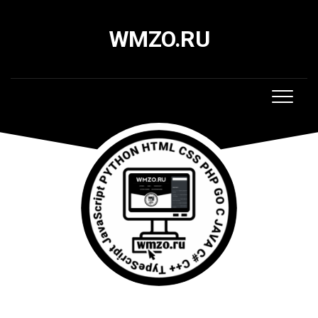
Skip
to
WMZO.RU
content