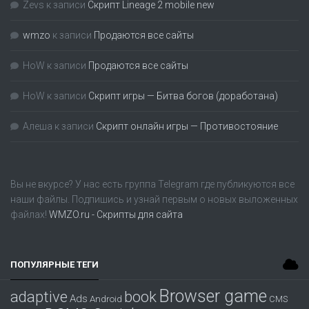
Zevs
к записи
Скрипт Lineage 2 mobile new
wmzo
к записи
Продаются все сайты
HoW
к записи
Продаются все сайты
HoW
к записи
Скрипт игры — Битва богов (доработана)
Алеша
к записи
Скрипт онлайн игры — Противостояние
Вы не вкурсе? У нас есть группа
Telegram
где публикуются все
наши файлы. Подпишись и узнай первым о новых выложенных
файлах!
WMZO.ru - Скрипты для сайта
ПОПУЛЯРНЫЕ ТЕГИ
Browser game
adaptive
book
Ads
Android
CMS