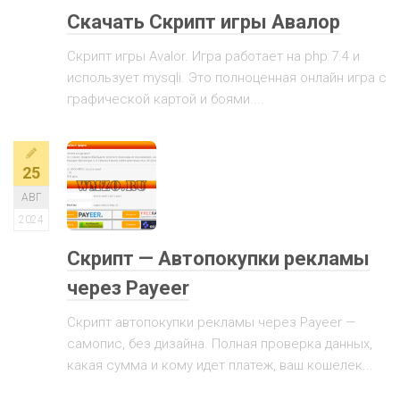
Скачать Скрипт игры Авалор
Скрипт игры Avalor. Игра работает на php 7.4 и
использует mysqli. Это полноценная онлайн игра с
графической картой и боями....
25
АВГ
2024
Скрипт — Автопокупки рекламы
через Payeer
Скрипт автопокупки рекламы через Payeer —
самопис, без дизайна. Полная проверка данных,
какая сумма и кому идет платеж, ваш кошелек...