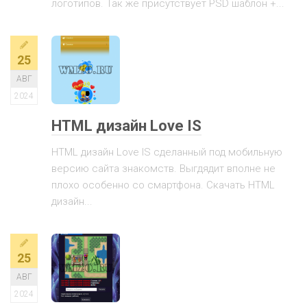
логотипов. Так же присутствует PSD шаблон +...
25
АВГ
2024
HTML дизайн Love IS
HTML дизайн Love IS сделанный под мобильную
версию сайта знакомств. Выгдядит вполне не
плохо особенно со смартфона. Скачать HTML
дизайн...
25
АВГ
2024