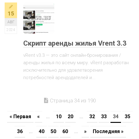
15
АВГ
2024
Скрипт аренды жилья Vrent 3.3
vRent v3.3 — это сайт онлайн-бронирования /
аренды жилья по всему миру. vRent разработан
исключительно для удовлетворения
потребностей арендодателей и...
Страница 34 из 190
« Первая
«
...
10
20
...
32
33
34
35
36
...
40
50
60
...
»
Последняя »