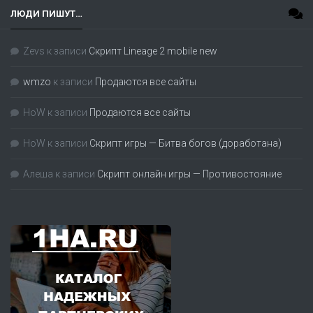
ЛЮДИ ПИШУТ…
Zevs
к записи
Скрипт Lineage 2 mobile new
wmzo
к записи
Продаются все сайты
HoW
к записи
Продаются все сайты
HoW
к записи
Скрипт игры — Битва богов (доработана)
Алеша
к записи
Скрипт онлайн игры — Противостояние