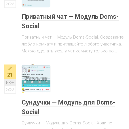
2023
Приватный чат — Модуль Dcms-
Social
Приватный чат — Модуль Dcms-Social. Создавайте
любую комнату и приглашайте любого участника.
Можно сделать вход в чат комнату только по...
21
ИЮН
2023
Сундучки — Модуль для Dcms-
Social
Сундучки — Модуль для Dcms-Social. Ходи по