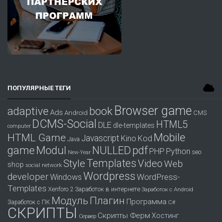
ПОПУЛЯРНЫЕ ТЕГИ
Browser game
adaptive
book
Ads
Android
CMS
DCMS-Social
HTML5
DLE
dle-templates
computer
Mobile
HTML Game
Javascript
Kino
Kod
Java
game
Modul
pdf
NULLED
PHP
Python
seo
New-Year
Templates
Style
Video
Web
shop
social network
Wordpress
developer
WordPress-
Windows
Templates
Заработок в интернете
Xenforo 2
Заработок с Android
Модуль
Плагин
Программа
Заработок с ПК
С#
СКРИПТЫ
Скрипты Ферм
Хостинг
Сервер