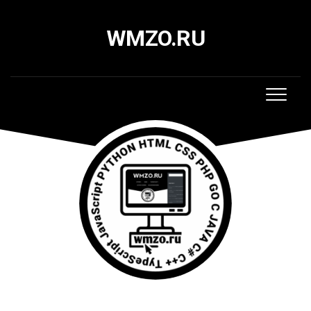
Skip
to
WMZO.RU
content