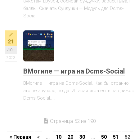
анкетам друзей, собирай сундучки, зарабатывал
баллы. Скачать Сундучки — Модуль для Dcms-
Social
21
ИЮН
2023
ВМогиле — игра на Dcms-Social
ВМогиле — игра на Dcms-Social. Как бы странно
это не звучало, но да. И такая игра есть на движок
Dcms-Social....
Страница 52 из 190
« Первая
«
...
10
20
30
...
50
51
52