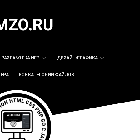
MZO.RU
РАЗРАБОТКА ИГР
ДИЗАЙН/ГРАФИКА
ВЕРА
ВСЕ КАТЕГОРИИ ФАЙЛОВ
СКРИПТЫ
АДАПТИВНЫЕ
WAP
HTML
МОБИЛЬНЫХ
ШАБЛОНЫ
ИГР
МОБИЛЬНЫЕ
HTML5
HTML5
ИГРЫ
ШАБЛОНЫ
СКРИПТЫ
ИКОНКИ
WEB
СТИКЕРЫ