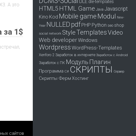
DCMS-Social
DLE
dle-templates
X3. А это
HTML Game
HTML5
Javascript
Java
Mobile game
Modul
Kino
Kod
New-
pdf
NULLED
PHP
Python
shop
seo
Year
 за 1$
Templates
Style
Video
social network
Web developer
Windows
Wordpress
встречал,
WordPress-Templates
Заработок в интернете
Xenforo 2
Заработок с Android
Модуль
Плагин
Заработок с ПК
СКРИПТЫ
Программа
С#
Сервер
Скрипты Ферм
Хостинг