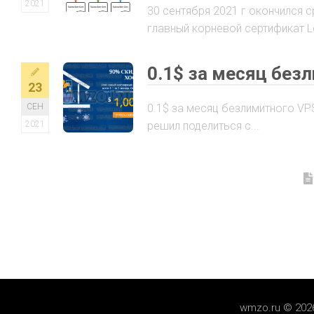
2021
30 сентября 2021 г окончился с
главный корневой сертификат Let
0.1$ за месяц безл
23
СЕН
0.1$ за месяц безлимитного VPS
2021
решил поделиться с...
wmzo.ru © 202