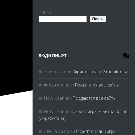
Поиск
Поиск
ЛЮДИ ПИШУТ…
Zevs
к записи
Скрипт Lineage 2 mobile new
wmzo
к записи
Продаются все сайты
HoW
к записи
Продаются все сайты
HoW
к записи
Скрипт игры — Битва богов
(доработана)
Алеша
к записи
Скрипт онлайн игры —