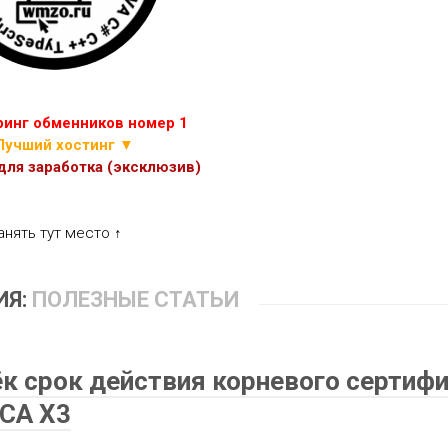
ИГР
ПРОЧИЕ
СКРИПТЫ
ЭКОНОМИЧЕСКИХ
ИГР
инг обменников номер 1
Лучший хостинг ▼
ля заработка (эксклюзив)
анять тут место ↑
ИЯ:
ПОЛЕЗНЫЕ СТАТЬИ
тёк срок действия корневого сертиф
 CA X3