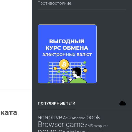
Противостояние
ПОПУЛЯРНЫЕ ТЕГИ
иката
adaptive
book
Ads
Android
Browser game
CMS
computer