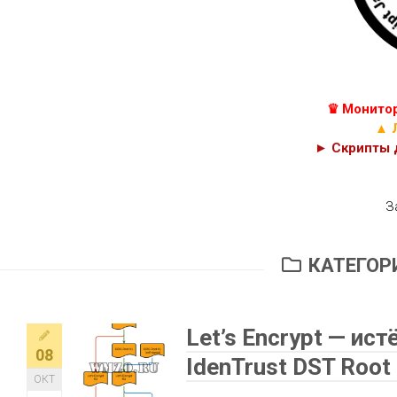
КУРСЫ
С++
JAVASCRIPT,
C#
HTML
И
C
PHP
♛ Монитор
КОДЫ
CSS
▲ 
► Скрипты д
З
КАТЕГОР
Let’s Encrypt — ис
08
IdenTrust DST Root
ОКТ