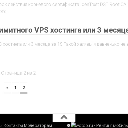
рок действия корневого сертификата IdenTrust DST Root CA 
’s...
имитного VPS хостинга или 3 месяца
 хостинга или 3 месяца за 1$ Такой халявы я давненько не 
Страница 2 из 2
«
1
2
6.
Контакты
Модераторам