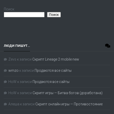
Поиск
Поиск
ЛЮДИ ПИШУТ…
Zevs
к записи
Скрипт Lineage 2 mobile new
wmzo
к записи
Продаются все сайты
HoW
к записи
Продаются все сайты
HoW
к записи
Скрипт игры — Битва богов (доработана)
Алеша
к записи
Скрипт онлайн игры — Противостояние