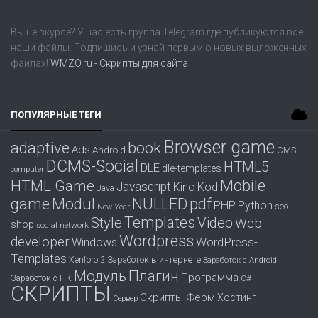
Вы не вкурсе? У нас есть группа
Telegram
где публикуются все
наши файлы. Подпишись и узнай первым о новых выложенных
файлах!
WMZO.ru - Скрипты для сайта
ПОПУЛЯРНЫЕ ТЕГИ
Browser game
adaptive
book
Ads
Android
CMS
DCMS-Social
HTML5
DLE
dle-templates
computer
Mobile
HTML Game
Javascript
Kino
Kod
Java
game
Modul
pdf
NULLED
PHP
Python
seo
New-Year
Templates
Style
Video
Web
shop
social network
Wordpress
developer
WordPress-
Windows
Templates
Заработок в интернете
Xenforo 2
Заработок с Android
Модуль
Плагин
Программа
Заработок с ПК
С#
СКРИПТЫ
Скрипты Ферм
Хостинг
Сервер