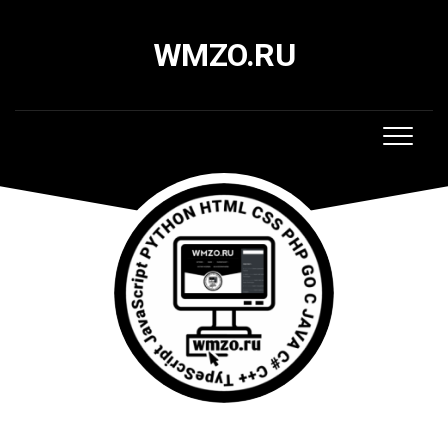
Skip
to
WMZO.RU
content