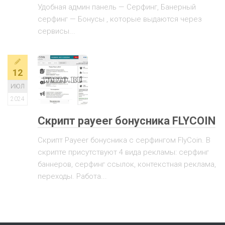
Удобная админ панель — Серфинг, Банерный
серфинг — Бонусы , которые выдаются через
сервисы...
12
ИЮЛ
2024
Скрипт payeer бонусника FLYCOIN
Скрипт Payeer бонусника с серфингом FlyCoin. В
скрипте присутствуют 4 вида рекламы: серфинг
баннеров, серфинг ссылок, контекстная реклама,
переходы. Работа...