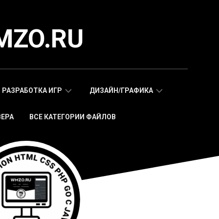
MZO.RU
РАЗРАБОТКА ИГР
ДИЗАЙН/ГРАФИКА
ВЕРА
ВСЕ КАТЕГОРИИ ФАЙЛОВ
СКРИПТЫ
АДАПТИВНЫЕ
WAP
HTML
МОБИЛЬНЫХ
ШАБЛОНЫ
ИГР
МОБИЛЬНЫЕ
HTML5
HTML5
ИГРЫ
ШАБЛОНЫ
СКРИПТЫ
ИКОНКИ
WEB
СТИКЕРЫ