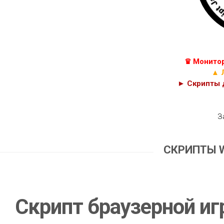
КУРСЫ
С++
JAVASCRIPT,
C#
HTML
И
C
PHP
♛ Монитор
КОДЫ
CSS
▲ 
► Скрипты д
З
СКРИПТЫ 
Скрипт браузерной иг