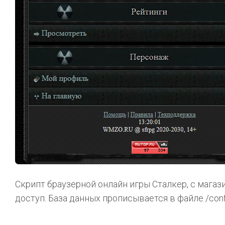
Скрипт браузерной онлайн игры Сталкер, с магаз
доступ. База данных прописывается в файле /conf