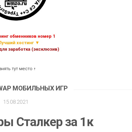
ИГР
ПРОЧИЕ
СКРИПТЫ
ЭКОНОМИЧЕСКИХ
ИГР
инг обменников номер 1
Лучший хостинг ▼
ля заработка (эксклюзив)
анять тут место ↑
WAP МОБИЛЬНЫХ ИГР
15.08.2021
ры Сталкер за 1к