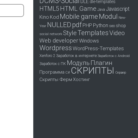
DCMS-Social
DLE
dle-templates
HTML Game
HTML5
Javascript
Java
Mobile game
Modul
Kino
Kod
New-
pdf
NULLED
PHP
Python
shop
seo
Year
Templates
Style
Video
social network
Web developer
Windows
Wordpress
WordPress-Templates
Заработок в интернете
Xenforo 2
Заработок с Android
Модуль
Плагин
Заработок с ПК
СКРИПТЫ
Программа
С#
Сервер
Скрипты Ферм
Хостинг