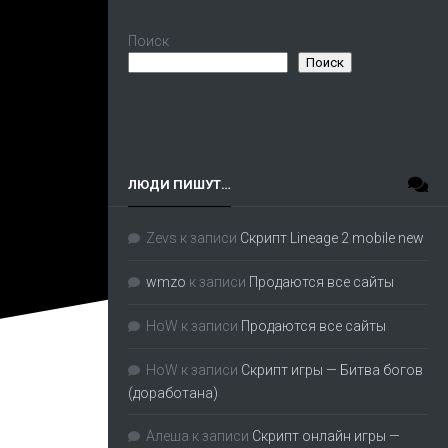
Поиск
Поиск
ЛЮДИ ПИШУТ…
Zevs
к записи
Скрипт Lineage 2 mobile new
wmzo
к записи
Продаются все сайты
HoW
к записи
Продаются все сайты
HoW
к записи
Скрипт игры — Битва богов
(доработана)
Алеша
к записи
Скрипт онлайн игры —