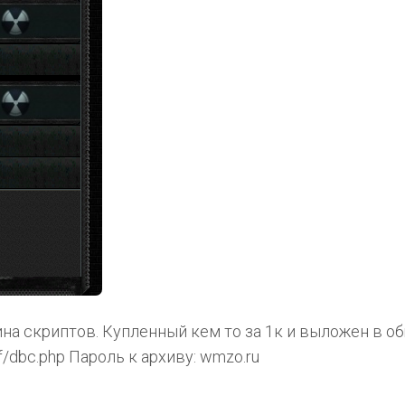
ина скриптов. Купленный кем то за 1к и выложен в о
/dbc.php Пароль к архиву: wmzo.ru