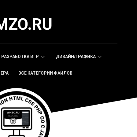
MZO.RU
РАЗРАБОТКА ИГР
ДИЗАЙН/ГРАФИКА
ВЕРА
ВСЕ КАТЕГОРИИ ФАЙЛОВ
СКРИПТЫ
АДАПТИВНЫЕ
WAP
HTML
МОБИЛЬНЫХ
ШАБЛОНЫ
ИГР
МОБИЛЬНЫЕ
HTML5
HTML5
ИГРЫ
ШАБЛОНЫ
СКРИПТЫ
ИКОНКИ
WEB
СТИКЕРЫ