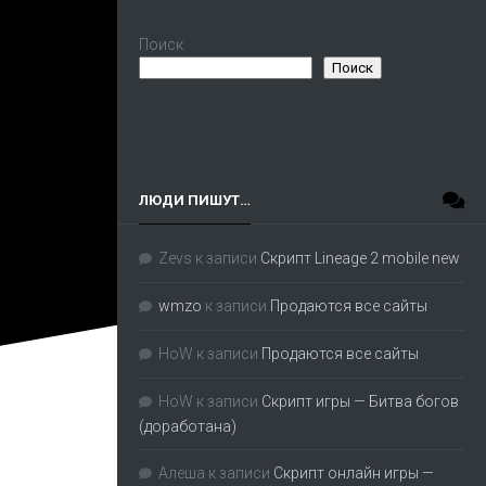
Поиск
Поиск
ЛЮДИ ПИШУТ…
Zevs
к записи
Скрипт Lineage 2 mobile new
wmzo
к записи
Продаются все сайты
HoW
к записи
Продаются все сайты
HoW
к записи
Скрипт игры — Битва богов
(доработана)
Алеша
к записи
Скрипт онлайн игры —