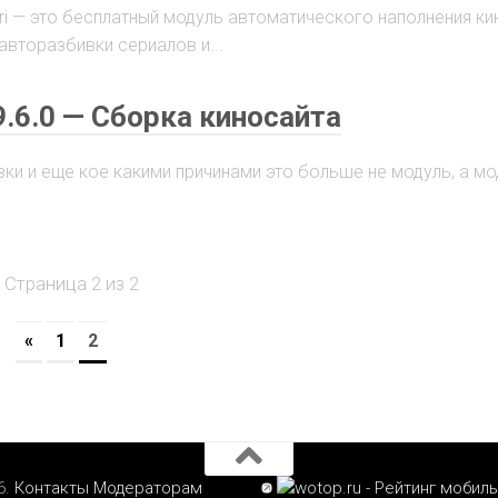
mori — это бесплатный модуль автоматического наполнения к
авторазбивки сериалов и...
.6.0 — Сборка киносайта
ки и еще кое какими причинами это больше не модуль, а м
Страница 2 из 2
«
1
2
6.
Контакты
Модераторам