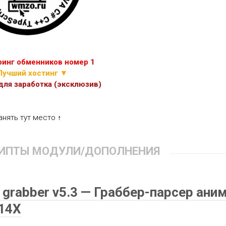
ИГР
ПРОЧИЕ
СКРИПТЫ
ЭКОНОМИЧЕСКИХ
ИГР
инг обменников номер 1
Лучший хостинг ▼
ля заработка (эксклюзив)
анять тут место ↑
ИПТЫ МОДУЛИ/ДОПОЛНЕНИЯ
i grabber v5.3 — Граббер-парсер аним
14X