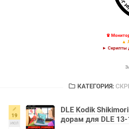
КУРСЫ
С++
JAVASCRIPT,
C#
HTML
И
C
PHP
♛ Монитор
КОДЫ
CSS
▲ 
► Скрипты д
З
КАТЕГОРИЯ:
СКР
DLE Kodik Shikimor
19
дорам для DLE 13-
ИЮЛ