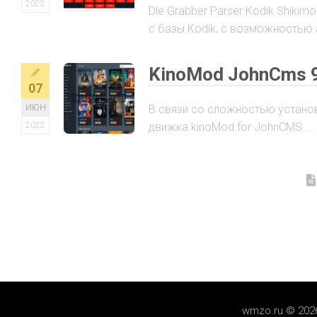
2022
Dle Grabber Parser Kodik Shiki
с базы Kodik, с возможностью 
KinoMod JohnCms 9
07
ИЮН
В связи со сложностью установ
2022
движка kinoMod for JohnCMS....
wmzo.ru © 202