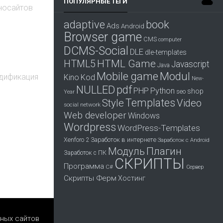
ПОПУЛЯРНЫЕ ТЕГИ
иносайтов
adaptive
book
Ads
Android
Browser game
CMS
computer
DCMS-Social
DLE
dle-templates
HTML Game
HTML5
Javascript
Java
Mobile game
Modul
одификация
Kino
Kod
New-
pdf
NULLED
PHP
Python
shop
seo
Year
Templates
Style
Video
social network
Web developer
Windows
Wordpress
WordPress-Templates
Заработок в интернете
Xenforo 2
Заработок с Android
Модуль
Плагин
Заработок с ПК
СКРИПТЫ
Программа
С#
Сервер
Скрипты Ферм
Хостинг