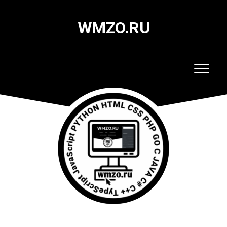
Skip
to
WMZO.RU
content