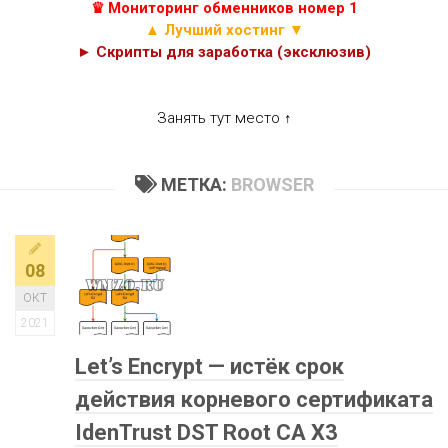
♛ Мониторинг обменников номер 1
▲ Лучший хостинг ▼
► Скрипты для заработка (эксклюзив)
Занять тут место ↑
МЕТКА:
BROWSER
08
ОКТ
2021
Let’s Encrypt — истёк срок
действия корневого сертификата
IdenTrust DST Root CA X3