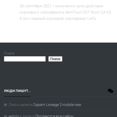
30 сентября 2021 г окончился срок действия
корневого сертификата IdenTrust DST Root CA X3.
А это главный корневой сертификат Let’s...
Поиск
Поиск
ЛЮДИ ПИШУТ…
Zevs
к записи
Скрипт Lineage 2 mobile new
wmzo
к записи
Продаются все сайты