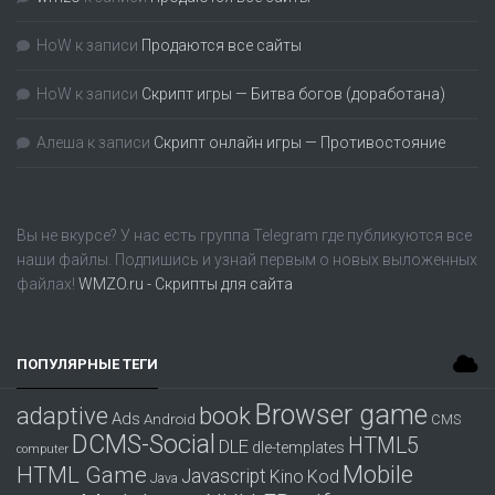
HoW
к записи
Продаются все сайты
HoW
к записи
Скрипт игры — Битва богов (доработана)
Алеша
к записи
Скрипт онлайн игры — Противостояние
Вы не вкурсе? У нас есть группа
Telegram
где публикуются все
наши файлы. Подпишись и узнай первым о новых выложенных
файлах!
WMZO.ru - Скрипты для сайта
ПОПУЛЯРНЫЕ ТЕГИ
Browser game
adaptive
book
Ads
Android
CMS
DCMS-Social
HTML5
DLE
dle-templates
computer
Mobile
HTML Game
Javascript
Kino
Kod
Java