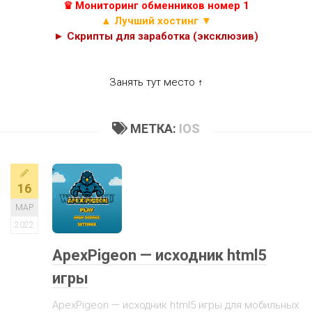
♛ Мониторинг обменников номер 1
▲ Лучший хостинг ▼
► Скрипты для заработка (эксклюзив)
Занять тут место ↑
МЕТКА:
IOS
16
МАР
2022
ApexPigeon — исходник html5
игры
ApexPigeon — исходник html5 игры для мобильных