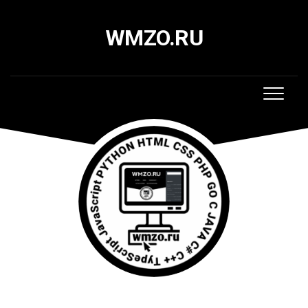
Skip
to
WMZO.RU
content