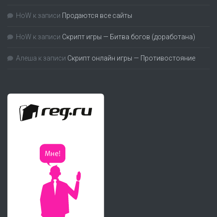
HoW
к записи
Продаются все сайты
HoW
к записи
Скрипт игры — Битва богов (доработана)
Алеша
к записи
Скрипт онлайн игры — Противостояние