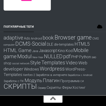
ПОПУЛЯРНЫЕ ТЕГИ
Browser game
adaptive
book
Ads
Android
CMS
DCMS-Social
HTML5
DLE
dle-templates
computer
Mobile
HTML Game
Javascript
Kino
Kod
Java
game
Modul
pdf
NULLED
PHP
Python
seo
New-Year
Templates
Style
Video
Web
shop
social network
Wordpress
developer
WordPress-
Windows
Templates
Заработок в интернете
Xenforo 2
Заработок с Android
Модуль
Плагин
Программа
Заработок с ПК
С#
СКРИПТЫ
Скрипты Ферм
Хостинг
Сервер