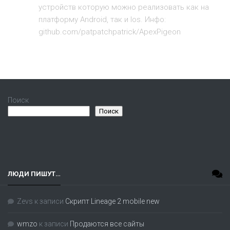
устройств которую можно реализовать как на
платформу Android, так и Ios. Инфо:
github.com/patpatchpatrick/ApexPigeon
Поиск
Поиск
ЛЮДИ ПИШУТ…
Zevs
к записи
Скрипт Lineage 2 mobile new
wmzo
к записи
Продаются все сайты