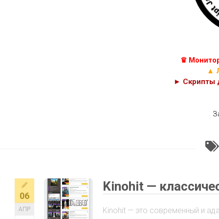
КУРСЫ
С++
JAVASCRIPT,
C#
HTML
И
C
PHP
♛ Монитор
КОДЫ
CSS
▲ 
► Скрипты д
З
Kinohit — классич
06
АПР
Kinohit — это современный и ад