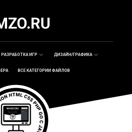
MZO.RU
РАЗРАБОТКА ИГР
ДИЗАЙН/ГРАФИКА
ВЕРА
ВСЕ КАТЕГОРИИ ФАЙЛОВ
СКРИПТЫ
АДАПТИВНЫЕ
WAP
HTML
МОБИЛЬНЫХ
ШАБЛОНЫ
ИГР
МОБИЛЬНЫЕ
HTML5
HTML5
ИГРЫ
ШАБЛОНЫ
СКРИПТЫ
ИКОНКИ
WEB
СТИКЕРЫ