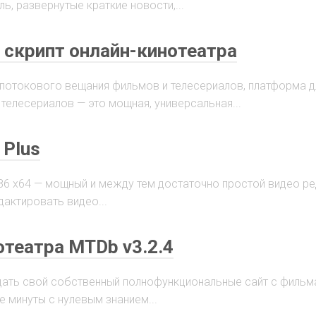
ь, развернутые краткие новости,...
— скрипт онлайн-кинотеатра
 потокового вещания фильмов и телесериалов, платформа д
телесериалов — это мощная, универсальная...
 Plus
0 x86 x64 — мощный и между тем достаточно простой видео ре
актировать видео...
отеатра MTDb v3.2.4
дать свой собственный полнофункциональные сайт с фильм
е минуты с нулевым знанием...