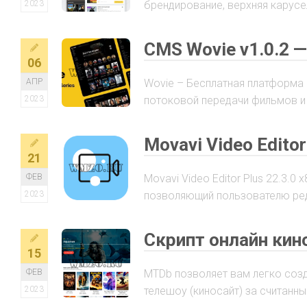
2023
брендирование, верхняя карусел
CMS Wovie v1.0.2 
06
АПР
Wovie – Бесплатная платформа
2023
потоковой передачи фильмов и 
Movavi Video Editor
21
ФЕВ
Movavi Video Editor Plus 22.3.
2023
позволяющий пользователю ред
Скрипт онлайн кин
15
ФЕВ
MTDb позволяет вам легко соз
2023
телешоу (киносайт) за считанны