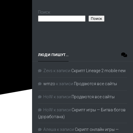
Поиск
Поиск
ЛЮДИ ПИШУТ…
Zevs
к записи
Скрипт Lineage 2 mobile new
wmzo
к записи
Продаются все сайты
HoW
к записи
Продаются все сайты
HoW
к записи
Скрипт игры — Битва богов
(доработана)
Алеша
к записи
Скрипт онлайн игры —