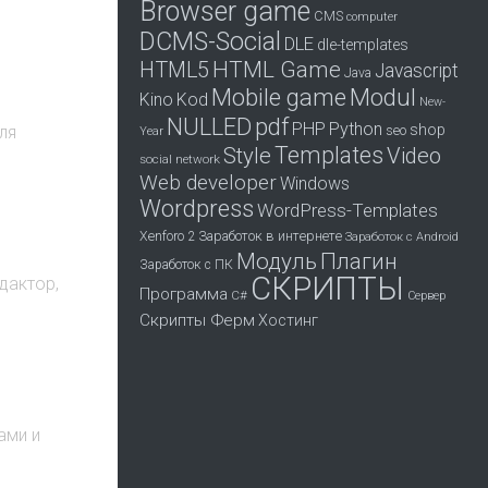
Browser game
CMS
computer
DCMS-Social
DLE
dle-templates
HTML Game
HTML5
Javascript
Java
Mobile game
Modul
Kino
Kod
New-
pdf
NULLED
PHP
Python
shop
ля
seo
Year
Templates
Style
Video
social network
Web developer
Windows
Wordpress
WordPress-Templates
Заработок в интернете
Xenforo 2
Заработок с Android
Модуль
Плагин
Заработок с ПК
СКРИПТЫ
дактор,
Программа
С#
Сервер
Скрипты Ферм
Хостинг
ами и