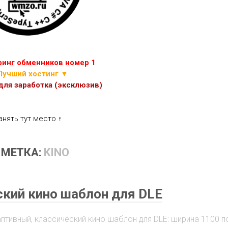
ИГР
ПРОЧИЕ
СКРИПТЫ
ЭКОНОМИЧЕСКИХ
ИГР
инг обменников номер 1
Лучший хостинг ▼
ля заработка (эксклюзив)
анять тут место ↑
МЕТКА:
KINO
еский кино шаблон для DLE
аптивный, классический кино шаблон для DLE: ширина 1100 п