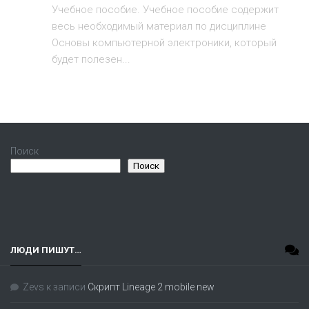
Учебное пособие. Учебное пособие содержит
весь необходимый материал по дисциплине
Основы компьютерной электроники, который
будет полезен...
Поиск
Поиск
ЛЮДИ ПИШУТ…
Zevs
к записи
Скрипт Lineage 2 mobile new