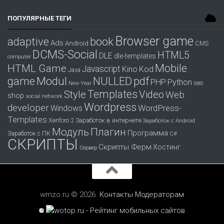
ПОПУЛЯРНЫЕ ТЕГИ
Browser game
adaptive
book
Ads
Android
CMS
DCMS-Social
HTML5
DLE
dle-templates
computer
Mobile
HTML Game
Javascript
Kino
Kod
Java
game
Modul
pdf
NULLED
PHP
Python
seo
New-Year
Templates
Style
Video
Web
shop
social network
Wordpress
developer
WordPress-
Windows
Templates
Заработок в интернете
Xenforo 2
Заработок с Android
Модуль
Плагин
Программа
Заработок с ПК
С#
СКРИПТЫ
Скрипты Ферм
Хостинг
Сервер
wmzo.ru © 2026.
Контакты
Модераторам