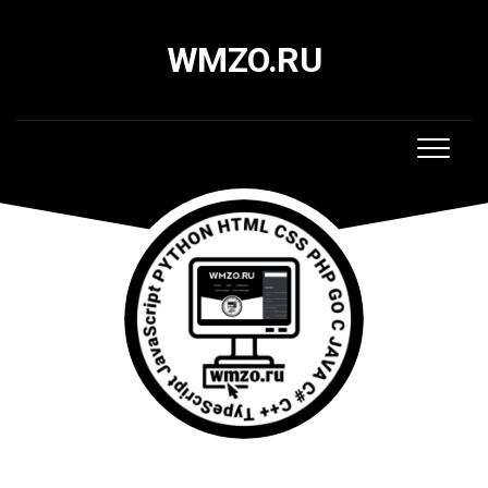
Skip
to
WMZO.RU
content