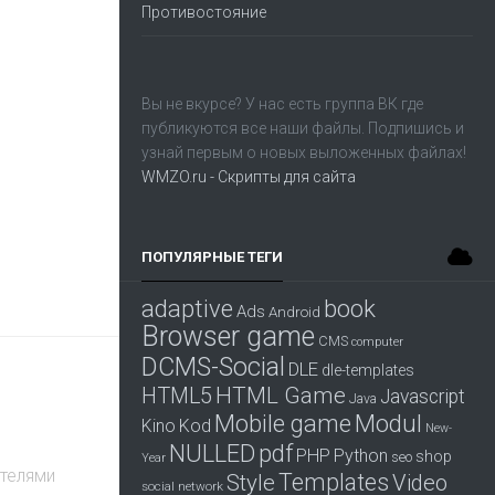
Противостояние
Вы не вкурсе? У нас есть группа
ВК
где
публикуются все наши файлы. Подпишись и
узнай первым о новых выложенных файлах!
WMZO.ru - Скрипты для сайта
ПОПУЛЯРНЫЕ ТЕГИ
adaptive
book
Ads
Android
Browser game
CMS
computer
DCMS-Social
DLE
dle-templates
HTML Game
HTML5
Javascript
Java
Mobile game
Modul
Kino
Kod
New-
pdf
NULLED
PHP
Python
shop
seo
Year
ателями
Templates
Style
Video
social network