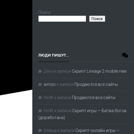
Поиск
Поиск
ЛЮДИ ПИШУТ…
Zevs
к записи
Скрипт Lineage 2 mobile new
wmzo
к записи
Продаются все сайты
HoW
к записи
Продаются все сайты
HoW
к записи
Скрипт игры — Битва богов
(доработана)
Алеша
к записи
Скрипт онлайн игры —