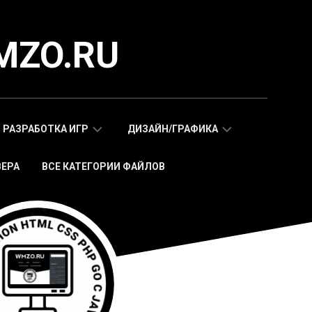
MZO.RU
РАЗРАБОТКА ИГР
ДИЗАЙН/ГРАФИКА
ВЕРА
ВСЕ КАТЕГОРИИ ФАЙЛОВ
СКРИПТЫ
АДАПТИВНЫЕ
WAP
HTML
МОБИЛЬНЫХ
ШАБЛОНЫ
ИГР
МОБИЛЬНЫЕ
HTML5
HTML5
ИГРЫ
ШАБЛОНЫ
СКРИПТЫ
ИКОНКИ
WEB
СТИКЕРЫ