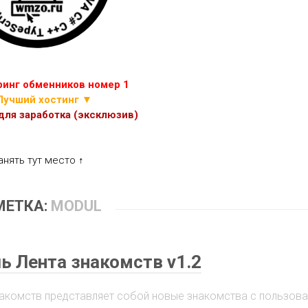
ИГР
ПРОЧИЕ
СКРИПТЫ
ЭКОНОМИЧЕСКИХ
ИГР
инг обменников номер 1
Лучший хостинг ▼
ля заработка (эксклюзив)
анять тут место ↑
МЕТКА:
MODUL
ь Лента знакомств v1.2
накомств представляет собой новые знакомства с пользов