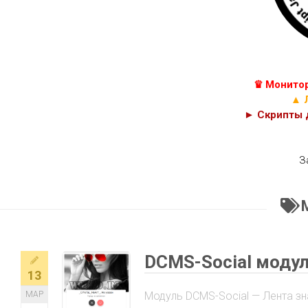
КУРСЫ
С++
JAVASCRIPT,
C#
HTML
И
C
PHP
♛ Монитор
КОДЫ
CSS
▲ 
► Скрипты д
З
DCMS-Social модул
13
МАР
Модуль DCMS-Social — Лента з