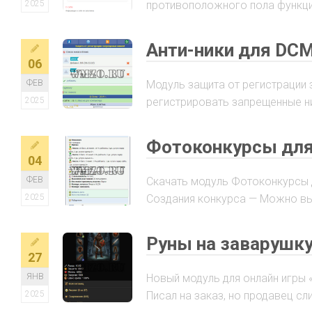
2025
противоположного пола функцион
Анти-ники для DC
06
ФЕВ
Модуль защита от регистрации 
2025
регистрировать запрещенные ни
Фотоконкурсы дл
04
ФЕВ
Скачать модуль Фотоконкурсы
2025
Создания конкурса — Можно выб
Руны на заварушк
27
ЯНВ
Новый модуль для онлайн игры 
2025
Писал на заказ, но продавец сли