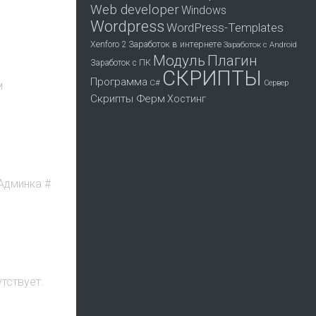
Web developer
Windows
Wordpress
WordPress-Templates
Заработок в интернете
Xenforo 2
Заработок с Android
Модуль
Плагин
Заработок с ПК
СКРИПТЫ
Программа
С#
Сервер
м
Скрипты Ферм
Хостинг
Админка #
тствует.