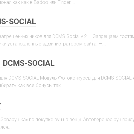
ал как как в Badoo или Tinder....
MS-SOCIAL
запрещенных ников для DCMS Social v.2 — Запрещаем гостя
ки установленные администратором сайта. —...
я DCMS-SOCIAL
 для DCMS-SOCIAL Модуль Фотоконкурсы для DCMS-SOCIAL 
ирать как все бонусы так...
у
«Заварушка» по покупке рун на вещи. Автоперенос рун прису
лся...