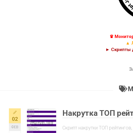
КУРСЫ
С++
JAVASCRIPT,
C#
HTML
И
C
PHP
♛ Монитор
КОДЫ
CSS
▲ 
► Скрипты д
З
М
Накрутка ТОП рейт
02
ФЕВ
Скрипт накрутки ТОП рейтингов,