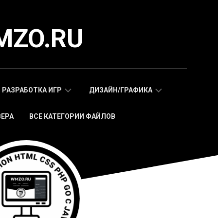
MZO.RU
РАЗРАБОТКА ИГР
ДИЗАЙН/ГРАФИКА
ВЕРА
ВСЕ КАТЕГОРИИ ФАЙЛОВ
СКРИПТЫ
АДАПТИВНЫЕ
WAP
HTML
МОБИЛЬНЫХ
ШАБЛОНЫ
ИГР
МОБИЛЬНЫЕ
HTML5
HTML5
ИГРЫ
ШАБЛОНЫ
СКРИПТЫ
ИКОНКИ
WEB
СТИКЕРЫ