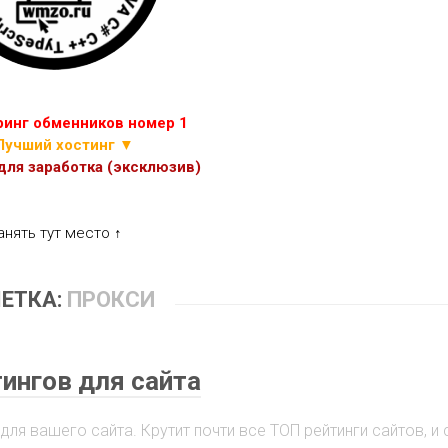
ИГР
ПРОЧИЕ
СКРИПТЫ
ЭКОНОМИЧЕСКИХ
ИГР
инг обменников номер 1
Лучший хостинг ▼
ля заработка (эксклюзив)
анять тут место ↑
ЕТКА:
ПРОКСИ
ингов для сайта
 для вашего сайта. Крутит почти все ТОП рейтинги сайтов, и