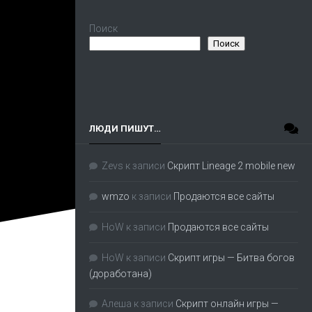
Поиск
Поиск
ЛЮДИ ПИШУТ…
Zevs
к записи
Скрипт Lineage 2 mobile new
wmzo
к записи
Продаются все сайты
HoW
к записи
Продаются все сайты
HoW
к записи
Скрипт игры — Битва богов
(доработана)
Алеша
к записи
Скрипт онлайн игры —