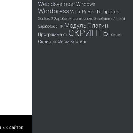
Web developer
Windows
Wordpress
WordPress-Templates
Заработок в интернете
Xenforo 2
Заработок с Android
Модуль
Плагин
Заработок с ПК
СКРИПТЫ
Программа
С#
Сервер
Скрипты Ферм
Хостинг