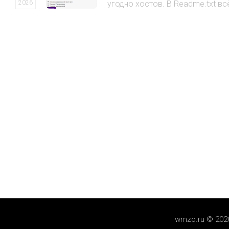
2026
угодно хостов. В Readme.txt всё
wmzo.ru © 202