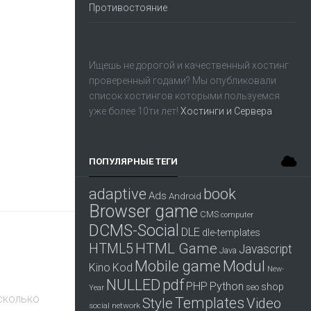
Противостояние
Ищешь не дорогой и качественный хостинг
проверенный годами? Мы опубликовали
список хостингов которыми пользуемся
уже более 10ти лет!
Хостинги и Сервера
ПОПУЛЯРНЫЕ ТЕГИ
adaptive
book
Ads
Android
Browser game
CMS
computer
DCMS-Social
DLE
dle-templates
HTML Game
HTML5
Javascript
Java
Mobile game
Modul
Kino
Kod
New-
pdf
NULLED
PHP
Python
shop
seo
Year
 сколько
Templates
Style
Video
social network