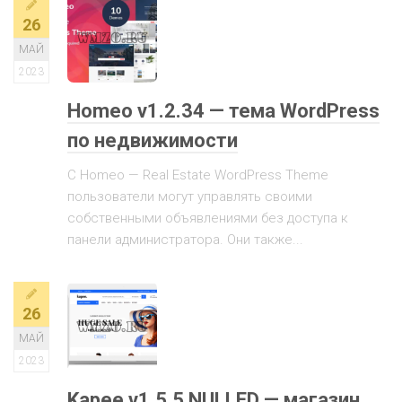
26
МАЙ
2023
Homeo v1.2.34 — тема WordPress
по недвижимости
С Homeo — Real Estate WordPress Theme
пользователи могут управлять своими
собственными объявлениями без доступа к
панели администратора. Они также...
26
МАЙ
2023
Kapee v1.5.5 NULLED — магазин