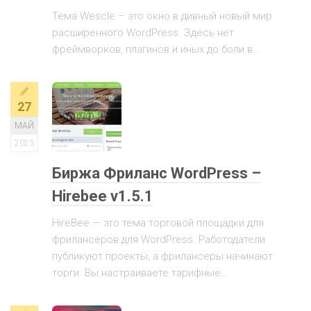
Тема Wescle – это окно в дивный новый мир
расширенного WordPress. Здесь нет
фреймворков, плагинов и иных до боли в...
27
МАЙ
2023
Биржа Фриланс WordPress –
Hirebee v1.5.1
HireBee — это тема торговой площадки для
фрилансеров для WordPress. Работодатели
публикуют проекты, а фрилансеры начинают
торги. Вы настраиваете тарифные...