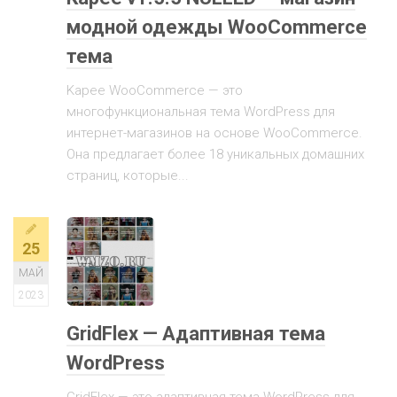
модной одежды WooCommerce
тема
Kapee WooCommerce — это
многофункциональная тема WordPress для
интернет-магазинов на основе WooCommerce.
Она предлагает более 18 уникальных домашних
страниц, которые...
25
МАЙ
2023
GridFlex — Адаптивная тема
WordPress