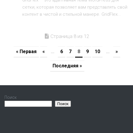
GridFlex — это адаптивная тема WordPress для
сетки, которая позволяет вам представлять свой
контент в чистой и стильной манере. GridFlex...
Страница 8 из 12
« Первая
«
...
6
7
8
9
10
...
»
Последняя »
Поиск
Поиск