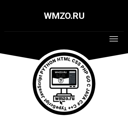
Skip
to
WMZO.RU
content