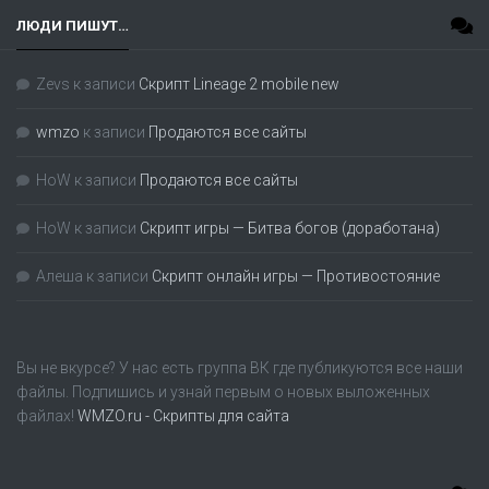
ЛЮДИ ПИШУТ…
Zevs
к записи
Скрипт Lineage 2 mobile new
wmzo
к записи
Продаются все сайты
HoW
к записи
Продаются все сайты
HoW
к записи
Скрипт игры — Битва богов (доработана)
Алеша
к записи
Скрипт онлайн игры — Противостояние
Вы не вкурсе? У нас есть группа
ВК
где публикуются все наши
файлы. Подпишись и узнай первым о новых выложенных
файлах!
WMZO.ru - Скрипты для сайта