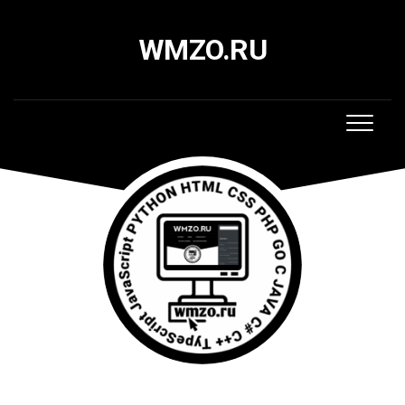
Skip
to
WMZO.RU
content