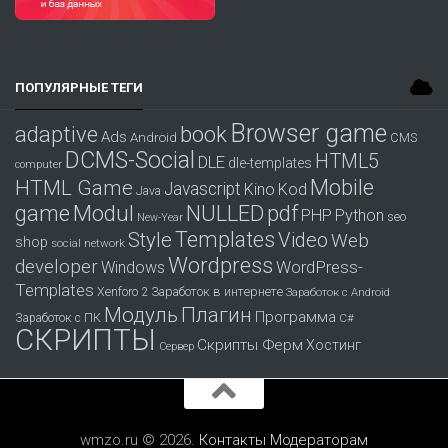
ПОПУЛЯРНЫЕ ТЕГИ
Browser game
adaptive
book
Ads
Android
CMS
DCMS-Social
HTML5
DLE
dle-templates
computer
Mobile
HTML Game
Javascript
Kino
Kod
Java
game
Modul
pdf
NULLED
PHP
Python
seo
New-Year
Templates
Style
Video
Web
shop
social network
Wordpress
developer
WordPress-
Windows
Templates
Заработок в интернете
Xenforo 2
Заработок с Android
Модуль
Плагин
Программа
Заработок с ПК
С#
СКРИПТЫ
Скрипты Ферм
Хостинг
Сервер
wmzo.ru © 2026.
Контакты
Модераторам