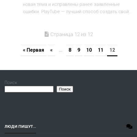
новая тема и исправлены ранее заявленные
ошибки. PlayTube — лучший способ создать свой...
Страница 12 из 12
« Первая
«
...
8
9
10
11
12
Поиск
Поиск
ЛЮДИ ПИШУТ…