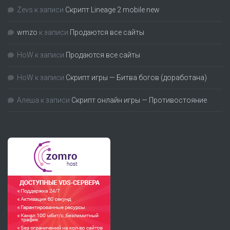
Zevs
к записи
Скрипт Lineage 2 mobile new
wmzo
к записи
Продаются все сайты
HoW
к записи
Продаются все сайты
HoW
к записи
Скрипт игры — Битва богов (доработана)
Алеша
к записи
Скрипт онлайн игры — Противостояние