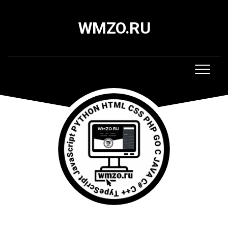
Skip
to
WMZO.RU
content