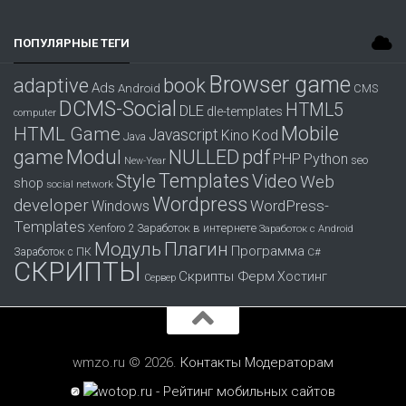
ПОПУЛЯРНЫЕ ТЕГИ
Browser game
adaptive
book
Ads
Android
CMS
DCMS-Social
HTML5
DLE
dle-templates
computer
Mobile
HTML Game
Javascript
Kino
Kod
Java
game
Modul
pdf
NULLED
PHP
Python
seo
New-Year
Templates
Style
Video
Web
shop
social network
Wordpress
developer
WordPress-
Windows
Templates
Заработок в интернете
Xenforo 2
Заработок с Android
Модуль
Плагин
Программа
Заработок с ПК
С#
СКРИПТЫ
Скрипты Ферм
Хостинг
Сервер
wmzo.ru © 2026.
Контакты
Модераторам