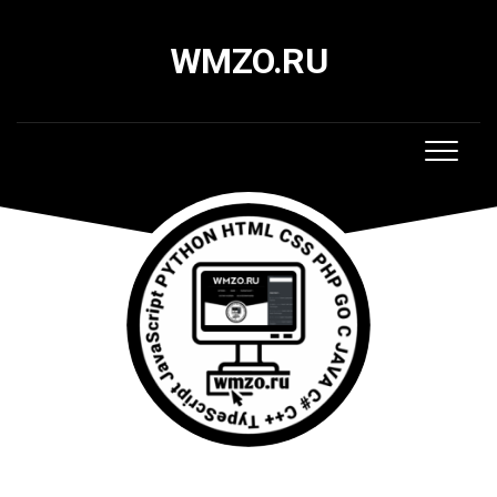
Skip
to
WMZO.RU
content