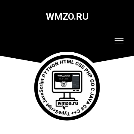
Skip
to
WMZO.RU
content