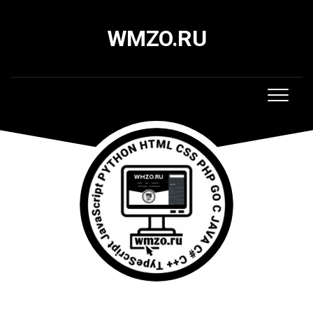
Skip
to
WMZO.RU
content