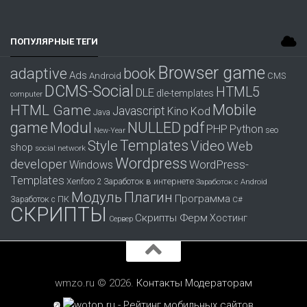
ПОПУЛЯРНЫЕ ТЕГИ
Browser game
adaptive
book
Ads
Android
CMS
DCMS-Social
HTML5
DLE
dle-templates
computer
Mobile
HTML Game
Javascript
Kino
Kod
Java
game
Modul
pdf
NULLED
PHP
Python
seo
New-Year
Templates
Style
Video
Web
shop
social network
Wordpress
developer
WordPress-
Windows
Templates
Заработок в интернете
Xenforo 2
Заработок с Android
Модуль
Плагин
Программа
Заработок с ПК
С#
СКРИПТЫ
Скрипты Ферм
Хостинг
Сервер
wmzo.ru © 2026.
Контакты
Модераторам