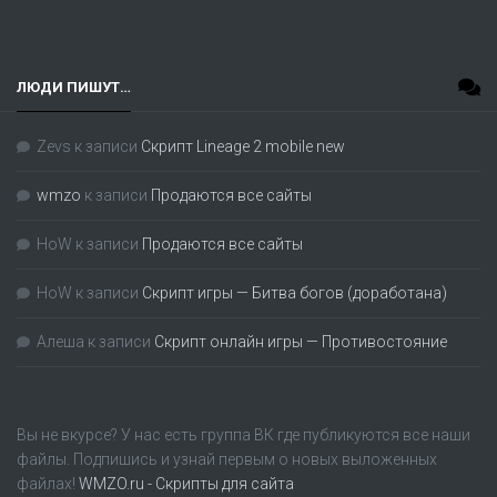
ЛЮДИ ПИШУТ…
Zevs
к записи
Скрипт Lineage 2 mobile new
wmzo
к записи
Продаются все сайты
HoW
к записи
Продаются все сайты
HoW
к записи
Скрипт игры — Битва богов (доработана)
Алеша
к записи
Скрипт онлайн игры — Противостояние
Вы не вкурсе? У нас есть группа
ВК
где публикуются все наши
файлы. Подпишись и узнай первым о новых выложенных
файлах!
WMZO.ru - Скрипты для сайта