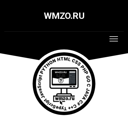
Skip
to
WMZO.RU
content