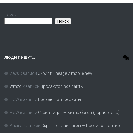
Поиск
Поиск
ЛЮДИ ПИШУТ…
Zevs
к записи
Скрипт Lineage 2 mobile new
wmzo
к записи
Продаются все сайты
HoW
к записи
Продаются все сайты
HoW
к записи
Скрипт игры — Битва богов (доработана)
Алеша
к записи
Скрипт онлайн игры — Противостояние