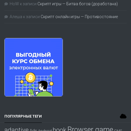
HoW
к записи
Скрипт игры — Битва богов (доработана)
Алеша
к записи
Скрипт онлайн игры — Противостояние
ПОПУЛЯРНЫЕ ТЕГИ
Browser game
adaptive
book
Ads
Android
CMS