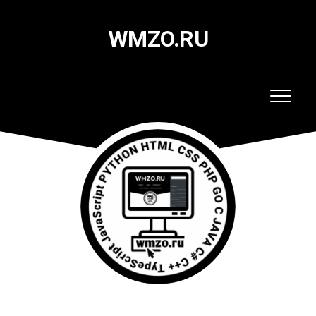
Skip
to
WMZO.RU
content