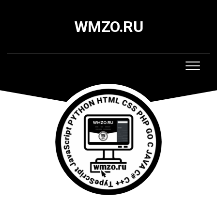
Skip
to
WMZO.RU
content