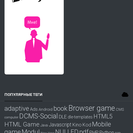
ПОПУЛЯРНЫЕ ТЕГИ
Browser game
adaptive
book
Ads
Android
CMS
DCMS-Social
HTML5
DLE
dle-templates
computer
Mobile
HTML Game
Javascript
Kino
Kod
Java
game
Modul
pdf
NULLED
PHP
Python
seo