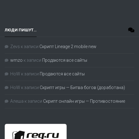
ЛЮДИ ПИШУТ…
Zevs
к записи
Скрипт Lineage 2 mobile new
wmzo
к записи
Продаются все сайты
HoW
к записи
Продаются все сайты
HoW
к записи
Скрипт игры — Битва богов (доработана)
Алеша
к записи
Скрипт онлайн игры — Противостояние