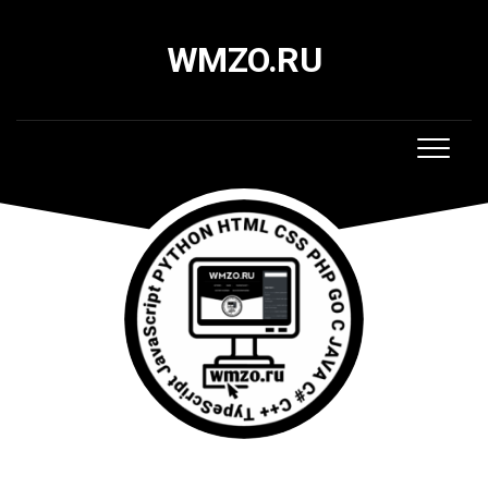
Skip
to
WMZO.RU
content