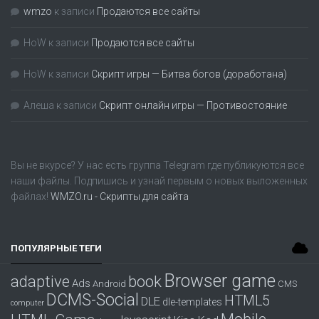
wmzo
к записи
Продаются все сайты
HoW
к записи
Продаются все сайты
HoW
к записи
Скрипт игры — Битва богов (доработана)
Алеша
к записи
Скрипт онлайн игры — Противостояние
Вы не вкурсе? У нас есть группа
Telegram
где публикуются все
наши файлы. Подпишись и узнай первым о новых выложенных
файлах!
WMZO.ru - Скрипты для сайта
ПОПУЛЯРНЫЕ ТЕГИ
Browser game
adaptive
book
Ads
Android
CMS
DCMS-Social
HTML5
DLE
dle-templates
computer
Mobile