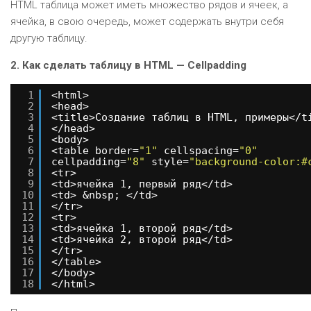
HTML таблица может иметь множество рядов и ячеек, а
ячейка, в свою очередь, может содержать внутри себя
другую таблицу.
2. Как сделать таблицу в HTML — Cellpadding
1
<html>
2
<head>
3
<title>Создание таблиц в HTML, примеры</t
4
</head>
5
<body>
6
<table border=
"1"
cellspacing=
"0"
7
cellpadding=
"8"
style=
"background-color:#
8
<tr>
9
<td>ячейка 1, первый ряд</td>
10
<td> &nbsp; </td>
11
</tr>
12
<tr>
13
<td>ячейка 1, второй ряд</td>
14
<td>ячейка 2, второй ряд</td>
15
</tr>
16
</table> 
17
</body>
18
</html>