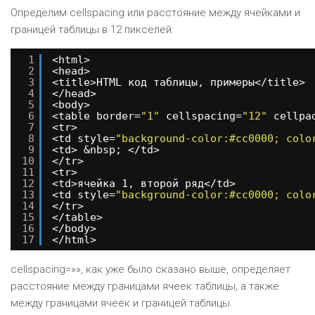
Определим cellspacing или расстояние между ячейками и
границей таблицы в 12 пикселей:
1
<html>
2
<head>
3
<title>HTML код таблицы, примеры</title>
4
</head>
5
<body>
6
<table border=
"1"
cellspacing=
"12"
cellpa
7
<tr>
8
<td style=
"background-color:#cc0000; colo
9
<td> &nbsp; </td>
10
</tr>
11
<tr>
12
<td>ячейка 1, второй ряд</td>
13
<td style=
"background-color:#cc0000; colo
14
</tr>
15
</table> 
16
</body>
17
</html>
cellspacing=»», как уже было сказано выше, определяет
расстояние между границами ячеек таблицы, а также
между границами ячеек и границeй таблицы.