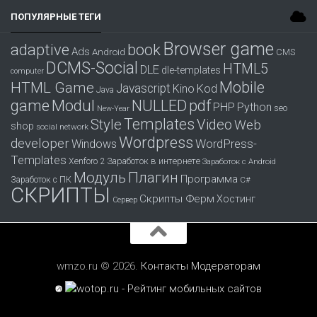
ПОПУЛЯРНЫЕ ТЕГИ
Browser game
adaptive
book
Ads
Android
CMS
DCMS-Social
HTML5
DLE
dle-templates
computer
Mobile
HTML Game
Javascript
Kino
Kod
Java
game
Modul
pdf
NULLED
PHP
Python
seo
New-Year
Templates
Style
Video
Web
shop
social network
Wordpress
developer
WordPress-
Windows
Templates
Заработок в интернете
Xenforo 2
Заработок с Android
Модуль
Плагин
Программа
Заработок с ПК
С#
СКРИПТЫ
Скрипты Ферм
Хостинг
Сервер
wmzo.ru © 2026.
Контакты
Модераторам