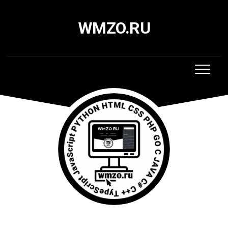
Skip
to
WMZO.RU
content