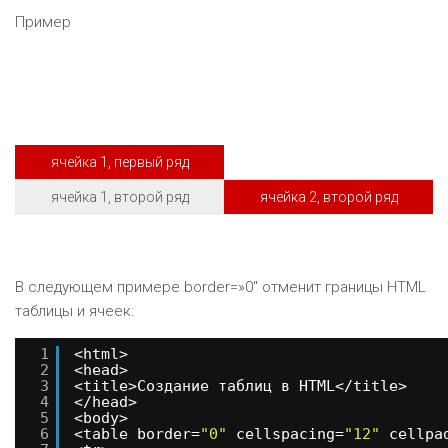
Пример
ячейка 1, первый ряд
ячейка 1, второй ряд
ячейка 2, второй ряд
В следующем примере border=»0″ отменит границы HTML
таблицы и ячеек:
1
<html>
2
<head>
3
<title>Создание таблиц в HTML</title>
4
</head>
5
<body>
6
<table border=
"0"
cellspacing=
"12"
cellpa