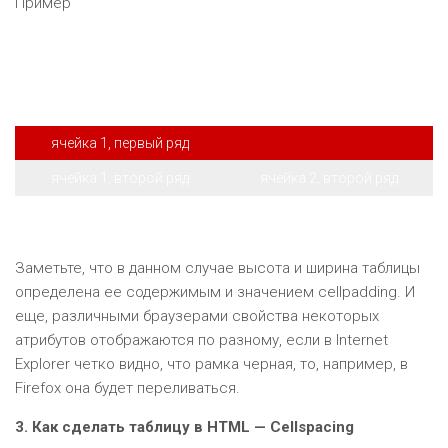
Пример
ячейка 1, первый ряд
ячейка 1, второй ряд
ячейка 2, второй ряд
Заметьте, что в данном случае высота и ширина таблицы
определена ее содержимым и значением cellpadding. И
еще, различными браузерами свойства некоторых
атрибутов отображаются по разному, если в Internet
Explorer четко видно, что рамка черная, то, например, в
Firefox она будет переливаться.
3. Как сделать таблицу в HTML — Cellspacing