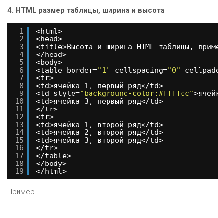
4. HTML размер таблицы, ширина и высота
1
<html>
2
<head>
3
<title>Высота и ширина HTML таблицы, прим
4
</head>
5
<body>
6
<table border=
"1"
cellspacing=
"0"
cellpad
7
<tr>
8
<td>ячейка 1, первый ряд</td>
9
<td style=
"background-color:#ffffcc"
>ячей
10
<td>ячейка 3, первый ряд</td>
11
</tr>
12
<tr>
13
<td>ячейка 1, второй ряд</td>
14
<td>ячейка 2, второй ряд</td>
15
<td>ячейка 3, второй ряд</td>
16
</tr>
17
</table> 
18
</body>
19
</html>
Пример