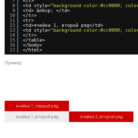
7
<tr>
8
<td style=
"background-color:#cc0000; colo
9
<td> &nbsp; </td>
10
</tr>
11
<tr>
12
<td>ячейка 1, второй ряд</td>
13
<td style=
"background-color:#cc0000; colo
14
</tr>
15
</table> 
16
</body>
17
</html>
Пример
ячейка 1, первый ряд
ячейка 1, второй ряд
ячейка 2, второй ряд