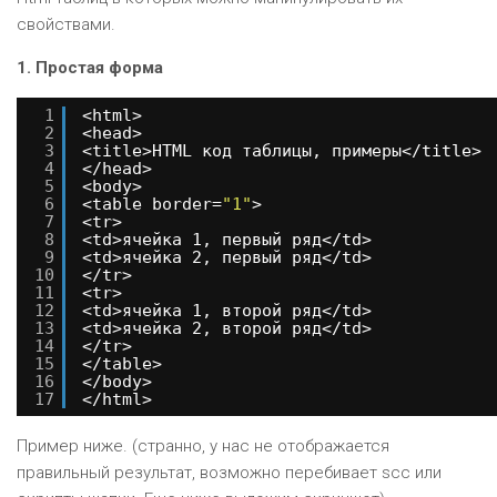
свойствами.
1. Простая форма
1
<html>
2
<head>
3
<title>HTML код таблицы, примеры</title>
4
</head>
5
<body>
6
<table border=
"1"
>
7
<tr>
8
<td>ячейка 1, первый ряд</td>
9
<td>ячейка 2, первый ряд</td>
10
</tr>
11
<tr>
12
<td>ячейка 1, второй ряд</td>
13
<td>ячейка 2, второй ряд</td>
14
</tr>
15
</table> 
16
</body>
17
</html>
Пример ниже. (странно, у нас не отображается
правильный результат, возможно перебивает scc или