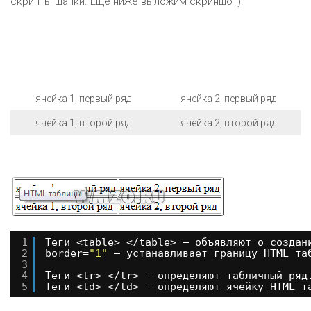
скрипты шапки. Еще ниже выложим скриншот).
ячейка 1, первый ряд
ячейка 2, первый ряд
ячейка 1, второй ряд
ячейка 2, второй ряд
1
Теги <table> </table> – объявляют о создан
2
border=
"1"
– устанавливает границу HTML та
3
4
Теги <tr> </tr> – определяют табличный ряд
5
Теги <td> </td> – определяют ячейку HTML т