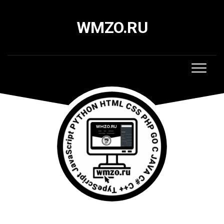
Skip
to
WMZO.RU
content