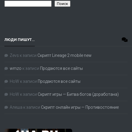
Поиск
ЛЮДИ ПИШУТ…
Zevs
к записи
Скрипт Lineage 2 mobile new
wmzo
к записи
Продаются все сайты
HoW
к записи
Продаются все сайты
HoW
к записи
Скрипт игры — Битва богов (доработана)
Алеша
к записи
Скрипт онлайн игры — Противостояние