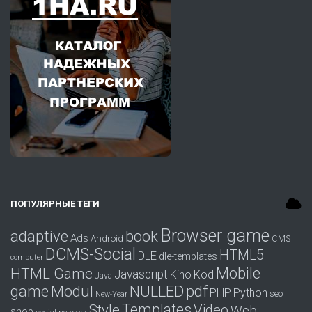
ПОПУЛЯРНЫЕ ТЕГИ
Browser game
adaptive
book
Ads
Android
CMS
DCMS-Social
HTML5
DLE
dle-templates
computer
Mobile
HTML Game
Javascript
Kino
Kod
Java
game
Modul
pdf
NULLED
PHP
Python
seo
New-Year
Templates
Style
Video
Web
shop