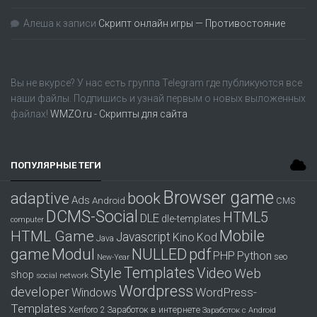
Алеша
к записи
Скрипт онлайн игры — Противостояние
Вы не вкурсе? У нас есть группа
Telegram
где публикуются все
наши файлы. Подпишись и узнай первым о новых выложенных
файлах!
WMZO.ru - Скрипты для сайта
ПОПУЛЯРНЫЕ ТЕГИ
Browser game
adaptive
book
Ads
Android
CMS
DCMS-Social
HTML5
DLE
dle-templates
computer
Mobile
HTML Game
Javascript
Kino
Kod
Java
game
Modul
pdf
NULLED
PHP
Python
seo
New-Year
Templates
Style
Video
Web
shop
social network
Wordpress
developer
WordPress-
Windows
Templates
Заработок в интернете
Xenforo 2
Заработок с Android