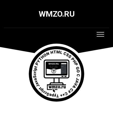
Skip
to
WMZO.RU
content