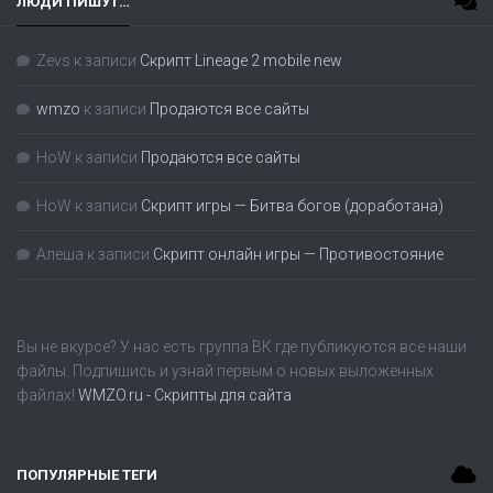
ЛЮДИ ПИШУТ…
Zevs
к записи
Скрипт Lineage 2 mobile new
wmzo
к записи
Продаются все сайты
HoW
к записи
Продаются все сайты
HoW
к записи
Скрипт игры — Битва богов (доработана)
Алеша
к записи
Скрипт онлайн игры — Противостояние
Вы не вкурсе? У нас есть группа
ВК
где публикуются все наши
файлы. Подпишись и узнай первым о новых выложенных
файлах!
WMZO.ru - Скрипты для сайта
ПОПУЛЯРНЫЕ ТЕГИ