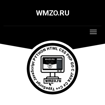
Skip
to
WMZO.RU
content