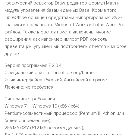
графический редактор Draw, редактор формул Math и
модуль управления базами данных Base. Кроме того
LibreOffice оснащен средствами импортирования SVG-
графики и созданных в Microsoft Works и Lotus Word Pro
файлов. Также в состав пакета включены многие
расширения, как например импорт PDF, консоль
презентаций, улучшенный построитель отчётов и многое
другое.
Версия программы: 7.2.0.4
Официальный сайт: ru.libreoffice.org/home
Язык интерфейса: Русский, Английский и другие.
Лечение: не требуется
Системные требования:
Windows 7 — Windows 10 (x86 / x64)
Pentium-совместимый процессор (Pentium III, Athlon или
более современные);
256 Мб ОЗУ (512 Мб рекомендуемая);
До 1.5 Гб свободного пространства на жестком диске;