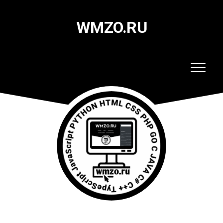
Skip
to
WMZO.RU
content