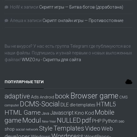
HoW
к записи
Скрипт игры — Битва богов (доработана)
Алеша
к записи
Скрипт онлайн игры — Противостояние
Вы не вкурсе? У нас есть группа
Telegram
где публикуются все
наши файлы. Подпишись и узнай первым о новых выложенных
файлах!
WMZO.ru - Скрипты для сайта
ПОПУЛЯРНЫЕ ТЕГИ
Browser game
adaptive
book
Ads
Android
CMS
DCMS-Social
HTML5
DLE
dle-templates
computer
Mobile
HTML Game
Javascript
Kino
Kod
Java
game
Modul
pdf
NULLED
PHP
Python
seo
New-Year
Templates
Style
Video
Web
shop
social network
Wordpress
developer
WordPress-
Windows