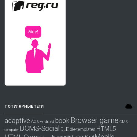
ПОПУЛЯРНЫЕ ТЕГИ
Browser game
adaptive
book
Ads
Android
CMS
DCMS-Social
HTML5
DLE
dle-templates
computer
Mobile
HTML Game