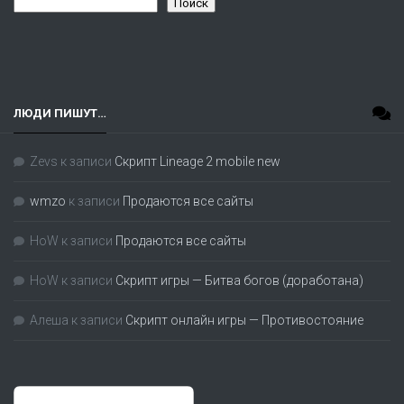
Поиск
ЛЮДИ ПИШУТ…
Zevs
к записи
Скрипт Lineage 2 mobile new
wmzo
к записи
Продаются все сайты
HoW
к записи
Продаются все сайты
HoW
к записи
Скрипт игры — Битва богов (доработана)
Алеша
к записи
Скрипт онлайн игры — Противостояние