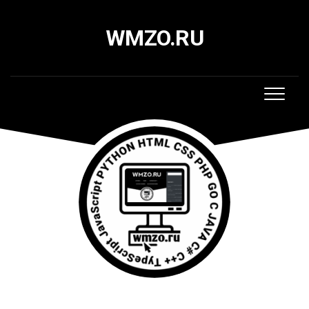
Skip
to
WMZO.RU
content