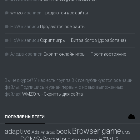
wmzo
к записи
Продаются все сайты
HoW
к записи
Продаются все сайты
HoW
к записи
Скрипт игры — Битва богов (доработана)
Алеша
к записи
Скрипт онлайн игры — Противостояние
Вы не вкурсе? У нас есть группа
ВК
где публикуются все наши
файлы. Подпишись и узнай первым о новых выложенных
файлах!
WMZO.ru - Скрипты для сайта
ПОПУЛЯРНЫЕ ТЕГИ
Browser game
adaptive
book
Ads
Android
CMS
DCMS-Social
HTML5