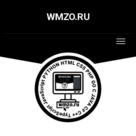
Skip
to
WMZO.RU
content