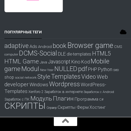
ПОПУЛЯРНЫЕ ТЕГИ
Browser game
adaptive
book
Ads
Android
CMS
DCMS-Social
HTML5
DLE
dle-templates
computer
Mobile
HTML Game
Javascript
Kino
Kod
Java
game
Modul
pdf
NULLED
PHP
Python
seo
New-Year
Templates
Style
Video
Web
shop
social network
Wordpress
developer
WordPress-
Windows
Templates
Заработок в интернете
Xenforo 2
Заработок с Android
Модуль
Плагин
Программа
Заработок с ПК
С#
СКРИПТЫ
Скрипты Ферм
Хостинг
Сервер