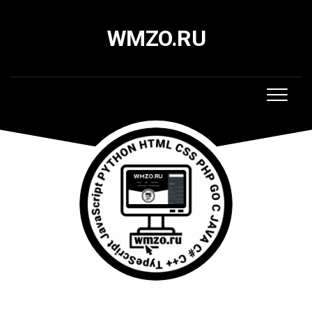
Skip
to
WMZO.RU
content