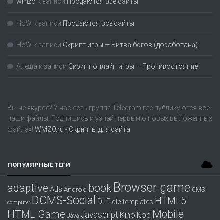
wmzo
к записи
Продаются все сайты
HoW
к записи
Продаются все сайты
HoW
к записи
Скрипт игры — Битва богов (доработана)
Алеша
к записи
Скрипт онлайн игры — Противостояние
Вы не вкурсе? У нас есть группа
Telegram
где публикуются все
наши файлы. Подпишись и узнай первым о новых выложенных
файлах!
WMZO.ru - Скрипты для сайта
ПОПУЛЯРНЫЕ ТЕГИ
Browser game
adaptive
book
Ads
Android
CMS
DCMS-Social
HTML5
DLE
dle-templates
computer
Mobile
HTML Game
Javascript
Kino
Kod
Java