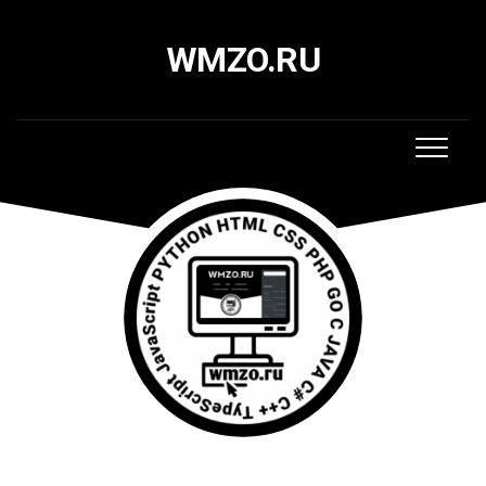
Skip
to
WMZO.RU
content