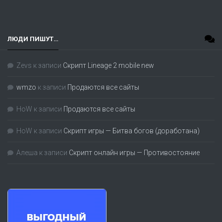
ЛЮДИ ПИШУТ…
Zevs
к записи
Скрипт Lineage 2 mobile new
wmzo
к записи
Продаются все сайты
HoW
к записи
Продаются все сайты
HoW
к записи
Скрипт игры — Битва богов (доработана)
Алеша
к записи
Скрипт онлайн игры — Противостояние