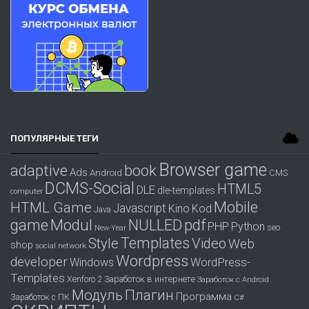
ПОПУЛЯРНЫЕ ТЕГИ
Browser game
adaptive
book
Ads
Android
CMS
DCMS-Social
HTML5
DLE
dle-templates
computer
Mobile
HTML Game
Javascript
Kino
Kod
Java
game
Modul
pdf
NULLED
PHP
Python
seo
New-Year
Templates
Style
Video
Web
shop
social network
Wordpress
developer
WordPress-
Windows
Templates
Заработок в интернете
Xenforo 2
Заработок с Android
Модуль
Плагин
Программа
Заработок с ПК
С#