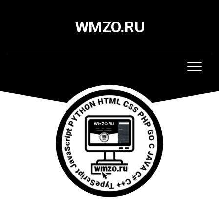
Skip
to
WMZO.RU
content