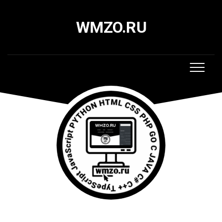
Skip
to
WMZO.RU
content