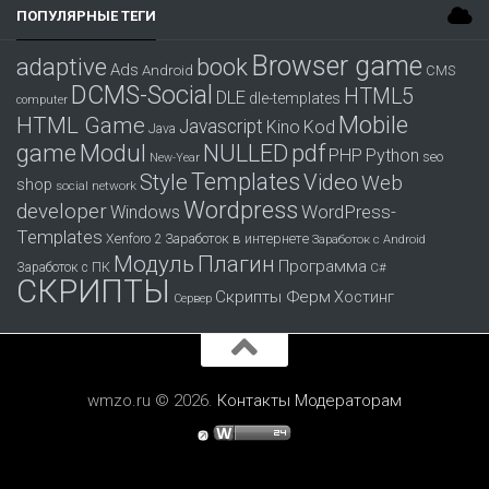
ПОПУЛЯРНЫЕ ТЕГИ
Browser game
adaptive
book
Ads
Android
CMS
DCMS-Social
HTML5
DLE
dle-templates
computer
Mobile
HTML Game
Javascript
Kino
Kod
Java
game
Modul
pdf
NULLED
PHP
Python
seo
New-Year
Templates
Style
Video
Web
shop
social network
Wordpress
developer
WordPress-
Windows
Templates
Заработок в интернете
Xenforo 2
Заработок с Android
Модуль
Плагин
Программа
Заработок с ПК
С#
СКРИПТЫ
Скрипты Ферм
Хостинг
Сервер
wmzo.ru © 2026.
Контакты
Модераторам