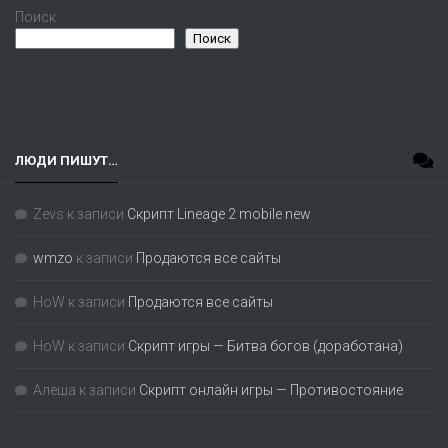
Поиск
Поиск
ЛЮДИ ПИШУТ…
Zevs
к записи
Скрипт Lineage 2 mobile new
wmzo
к записи
Продаются все сайты
HoW
к записи
Продаются все сайты
HoW
к записи
Скрипт игры — Битва богов (доработана)
Алеша
к записи
Скрипт онлайн игры — Противостояние