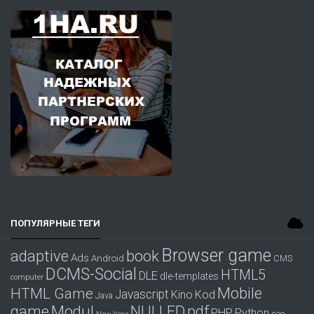
ПОПУЛЯРНЫЕ ТЕГИ
Browser game
adaptive
book
Ads
Android
CMS
DCMS-Social
HTML5
DLE
dle-templates
computer
Mobile
HTML Game
Javascript
Kino
Kod
Java
game
Modul
pdf
NULLED
PHP
Python