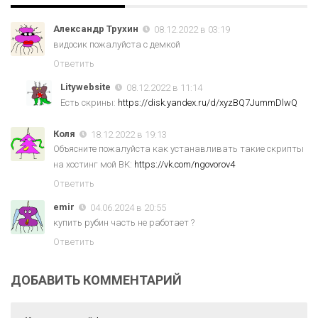
Александр Трухин
08.12.2022 в 03:19
видосик пожалуйста с демкой
Ответить
Litywebsite
08.12.2022 в 11:14
Есть скрины:
https://disk.yandex.ru/d/xyzBQ7JummDlwQ
Коля
18.12.2022 в 19:13
Объясните пожалуйста как устанавливать такие скрипты
на хостинг мой ВК:
https://vk.com/ngovorov4
Ответить
emir
04.06.2024 в 20:55
купить рубин часть не работает ?
Ответить
ДОБАВИТЬ КОММЕНТАРИЙ