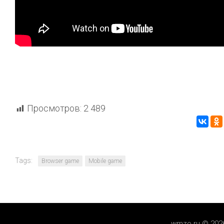
Просмотров:
2 489
Tags:
Browser game
Mobile game
wmzo.ru © 202