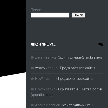
Поиск
Поиск
ЛЮДИ ПИШУТ…
Zevs
к записи
Скрипт Lineage 2 mobile new
wmzo
к записи
Продаются все сайты
HoW
к записи
Продаются все сайты
HoW
к записи
Скрипт игры — Битва богов
(доработана)
Алеша
к записи
Скрипт онлайн игры —