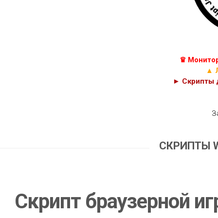
КУРСЫ
С++
JAVASCRIPT,
C#
HTML
И
C
PHP
♛ Монитор
КОДЫ
CSS
▲ 
► Скрипты д
З
СКРИПТЫ 
Скрипт браузерной и