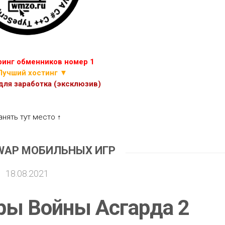
ИГР
ПРОЧИЕ
СКРИПТЫ
ЭКОНОМИЧЕСКИХ
ИГР
инг обменников номер 1
Лучший хостинг ▼
ля заработка (эксклюзив)
анять тут место ↑
WAP МОБИЛЬНЫХ ИГР
18.08.2021
гры Войны Асгарда 2