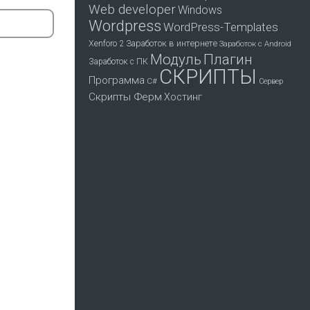
Web developer
Windows
Wordpress
WordPress-Templates
Заработок в интернете
Xenforo 2
Заработок с Android
Модуль
Плагин
Заработок с ПК
СКРИПТЫ
Программа
С#
Сервер
Скрипты Ферм
Хостинг