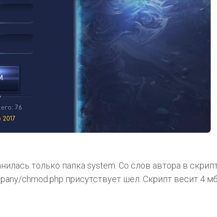
нилась только папка system. Со слов автора в скрип
pany/chmod.php присутствует шел. Скрипт весит 4 мб