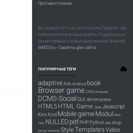
Противостояние
Вы не вкурсе? У нас есть группа
Telegram
где
публикуются все наши файлы. Подпишись и
узнай первым о новых выложенных файлах!
WMZO.ru - Скрипты для сайта
ПОПУЛЯРНЫЕ ТЕГИ
adaptive
book
Ads
Android
Browser game
CMS
computer
DCMS-Social
DLE
dle-templates
HTML Game
HTML5
Javascript
Java
Mobile game
Modul
Kino
Kod
New-
pdf
NULLED
PHP
Python
shop
seo
Year
Templates
Style
Video
social network