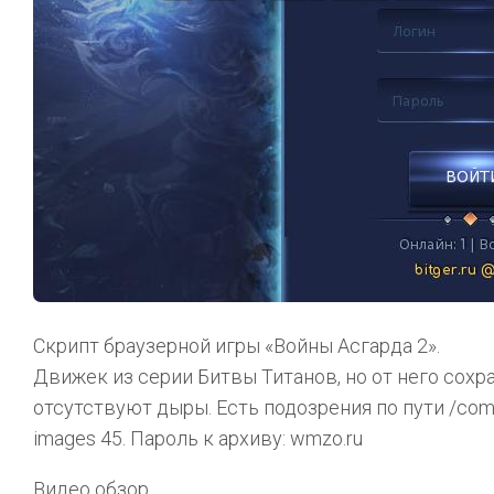
Скрипт браузерной игры «Войны Асгарда 2».
Движек из серии Битвы Титанов, но от него сохра
отсутствуют дыры. Есть подозрения по пути /com
images 45. Пароль к архиву: wmzo.ru
Видео обзор