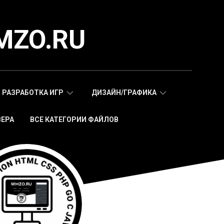
MZO.RU
РАЗРАБОТКА ИГР
ДИЗАЙН/ГРАФИКА
ВЕРА
ВСЕ КАТЕГОРИИ ФАЙЛОВ
СКРИПТЫ
АДАПТИВНЫЕ
WAP
HTML
МОБИЛЬНЫХ
ШАБЛОНЫ
ИГР
МОБИЛЬНЫЕ
HTML5
HTML5
ИГРЫ
ШАБЛОНЫ
СКРИПТЫ
ИКОНКИ
WEB
СТИКЕРЫ