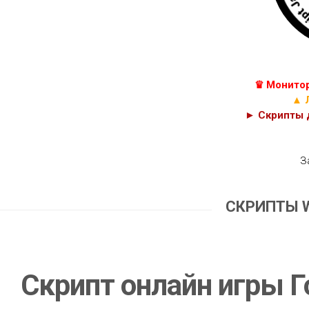
КУРСЫ
С++
JAVASCRIPT,
C#
HTML
И
C
PHP
♛ Монитор
КОДЫ
CSS
▲ 
► Скрипты д
З
СКРИПТЫ 
Скрипт онлайн игры Г