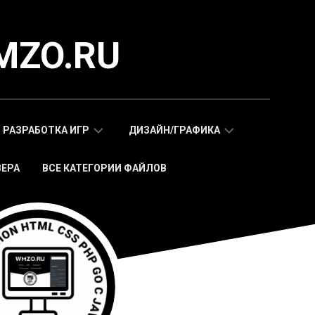
MZO.RU
РАЗРАБОТКА ИГР
ДИЗАЙН/ГРАФИКА
ВЕРА
ВСЕ КАТЕГОРИИ ФАЙЛОВ
СКРИПТЫ
АДАПТИВНЫЕ
WAP
HTML
МОБИЛЬНЫХ
ШАБЛОНЫ
ИГР
МОБИЛЬНЫЕ
HTML5
HTML5
ИГРЫ
ШАБЛОНЫ
СКРИПТЫ
ИКОНКИ
WEB
СТИКЕРЫ