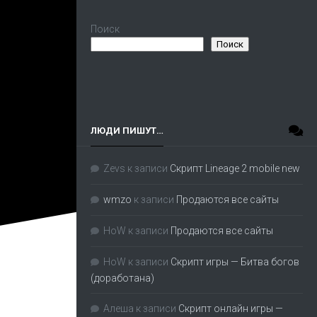
Поиск
Поиск
ЛЮДИ ПИШУТ…
Zevs
к записи
Скрипт Lineage 2 mobile new
wmzo
к записи
Продаются все сайты
HoW
к записи
Продаются все сайты
HoW
к записи
Скрипт игры — Битва богов
(доработана)
Алеша
к записи
Скрипт онлайн игры —