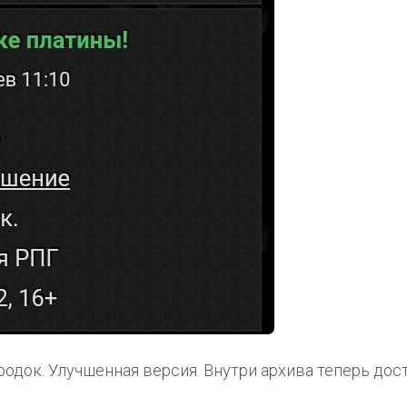
родок. Улучшенная версия. Внутри архива теперь дос