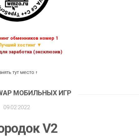
ИГР
ПРОЧИЕ
СКРИПТЫ
ЭКОНОМИЧЕСКИХ
ИГР
инг обменников номер 1
Лучший хостинг ▼
ля заработка (эксклюзив)
анять тут место ↑
WAP МОБИЛЬНЫХ ИГР
09.02.2022
ородок V2