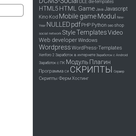
DCMS-Social
DLE
dle-templates
HTML Game
HTML5
Javascript
Java
Mobile game
Modul
Kino
Kod
New-
pdf
NULLED
PHP
Python
shop
seo
Year
Templates
Style
Video
social network
Web developer
Windows
Wordpress
WordPress-Templates
Заработок в интернете
Xenforo 2
Заработок с Android
Модуль
Плагин
Заработок с ПК
СКРИПТЫ
Программа
С#
Сервер
Скрипты Ферм
Хостинг