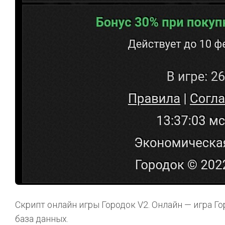
Скрипт онлайн игры Городок V2. Онлайн — игра Го
база данных.