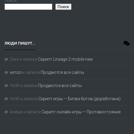
Поиск
Поиск
ЛЮДИ ПИШУТ…
Zevs
к записи
Скрипт Lineage 2 mobile new
wmzo
к записи
Продаются все сайты
HoW
к записи
Продаются все сайты
HoW
к записи
Скрипт игры — Битва богов (доработана)
Алеша
к записи
Скрипт онлайн игры — Противостояние