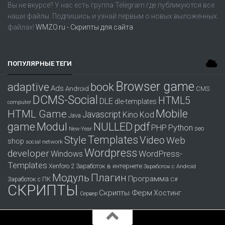
Вы не вкурсе? У нас есть группа
Telegram
где публикуются все
наши файлы. Подпишись и узнай первым о новых выложенных
файлах!
WMZO.ru - Скрипты для сайта
ПОПУЛЯРНЫЕ ТЕГИ
Browser game
adaptive
book
Ads
Android
CMS
DCMS-Social
HTML5
DLE
dle-templates
computer
Mobile
HTML Game
Javascript
Kino
Kod
Java
game
Modul
pdf
NULLED
PHP
Python
seo
New-Year
Templates
Style
Video
Web
shop
social network
Wordpress
developer
WordPress-
Windows
Templates
Заработок в интернете
Xenforo 2
Заработок с Android
Модуль
Плагин
Программа
Заработок с ПК
С#
СКРИПТЫ
Скрипты Ферм
Хостинг
Сервер