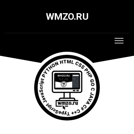
Skip
to
WMZO.RU
content