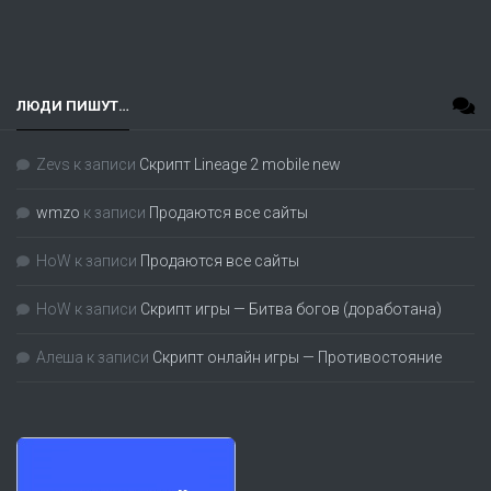
ЛЮДИ ПИШУТ…
Zevs
к записи
Скрипт Lineage 2 mobile new
wmzo
к записи
Продаются все сайты
HoW
к записи
Продаются все сайты
HoW
к записи
Скрипт игры — Битва богов (доработана)
Алеша
к записи
Скрипт онлайн игры — Противостояние