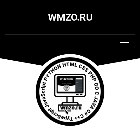
Skip
to
WMZO.RU
content