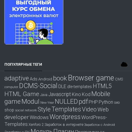
ПОПУЛЯРНЫЕ ТЕГИ
Browser game
adaptive
book
Ads
Android
CMS
DCMS-Social
HTML5
DLE
dle-templates
computer
Mobile
HTML Game
Javascript
Kino
Kod
Java
game
Modul
pdf
NULLED
PHP
Python
seo
New-Year
Templates
Style
Video
Web
shop
social network
Wordpress
developer
WordPress-
Windows
Templates
Заработок в интернете
Xenforo 2
Заработок с Android
Модуль
Плагин